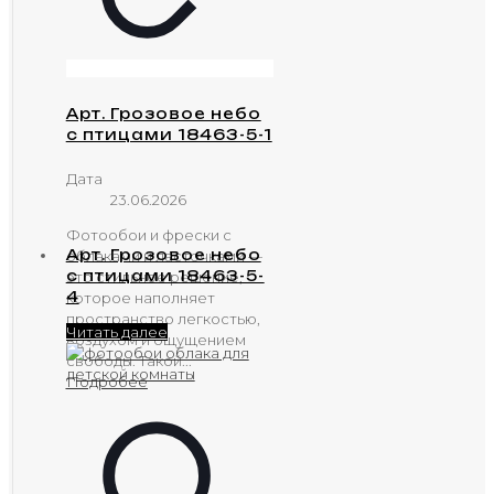
Арт. Грозовое небо
с птицами 18463-5-1
Дата
23.06.2026
Фотообои и фрески с
Арт. Грозовое небо
облаками и ласточками —
с птицами 18463-5-
это стильное решение,
4
которое наполняет
пространство легкостью,
Читать далее
воздухом и ощущением
свободы. Такой...
Подробее