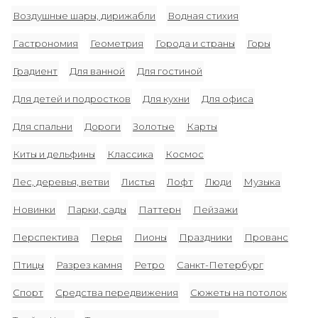
Воздушные шары, дирижабли
Водная стихия
Гастрономия
Геометрия
Города и страны
Горы
Градиент
Для ванной
Для гостиной
Для детей и подростков
Для кухни
Для офиса
Для спальни
Дороги
Золотые
Карты
Киты и дельфины
Классика
Космос
Лес, деревья, ветви
Листья
Лофт
Люди
Музыка
Новинки
Парки, сады
Паттерн
Пейзажи
Перспектива
Перья
Пионы
Праздники
Прованс
Птицы
Разрез камня
Ретро
Санкт-Петербург
Спорт
Средства передвижения
Сюжеты на потолок