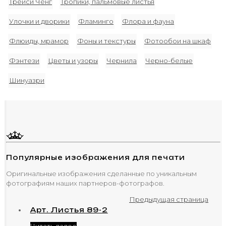
Трейси Ченг
Тропики, пальмовые листья
Улочки и дворики
Фламинго
Флора и фауна
Флюиды, мрамор
Фоны и текстуры
Фотообои на шкаф
Фэнтези
Цветы и узоры
Чернила
Черно-белые
Шинуазри
Популярные изображения для печати
Оригинальные изображения сделанные по уникальным
фотографиям наших партнеров-фотографов.
Предыдущая страница
Арт. Листья 89-2
Читать далее