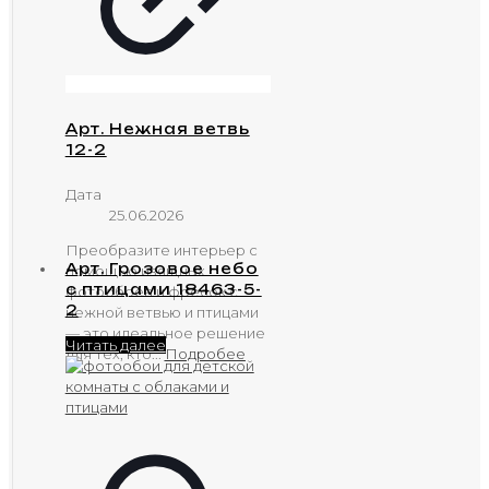
Арт. Нежная ветвь
12-2
Дата
25.06.2026
Преобразите интерьер с
Арт. Грозовое небо
помощью изящных
с птицами 18463-5-
фотообоев и фресок с
2
нежной ветвью и птицами
— это идеальное решение
Читать далее
для тех, кто...
Подробее