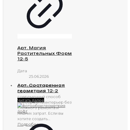
Арт. Магия
Растительных Форм
12-5
Дата
25.06.2026
Арт. Состаренная
Стильные фотообои и
геометрия 12-2
фрески — это
современный способ
Читать далее
преобразить интерьер без
сложного ремонта и
лишних затрат. Если вы
хотите создать...
Подробее