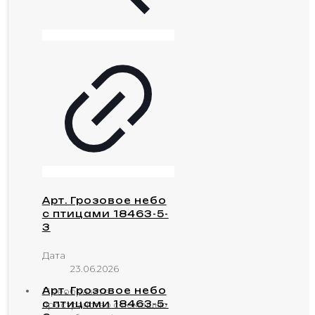
Арт. Грозовое небо
с птицами 18463-5-
3
Дата
23.06.2026
Арт. Грозовое небо
Преобразите
с птицами 18463-5-
пространство с помощью