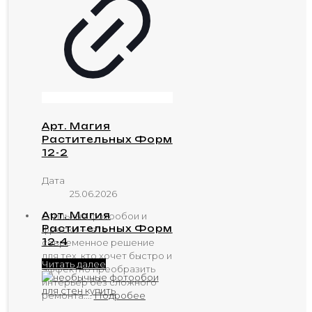
Арт. Магия
Растительных Форм
12-2
Дата
25.06.2026
Арт. Магия
Стильные фотообои и
Растительных Форм
фрески — это
12-4
современное решение
для тех, кто хочет быстро и
Читать далее
эффектно преобразить
интерьер без сложного
ремонта....
Подробее