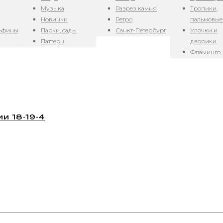
Музыка
Разрез камня
Тропики,
Новинки
Ретро
пальмовые
льфины
Парки, сады
Санкт-Петербург
Улочки и
Паттерн
дворики
Фламинго
и 18-19-4