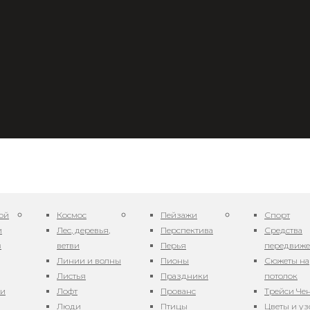
ой
Космос
Пейзажи
Спорт
и
Лес, деревья,
Перспектива
Средства
в
ветви
Перья
передвиж
Линии и волны
Пионы
Сюжеты на
Листья
Праздники
потолок
 91-12-2
ни
Лофт
Прованс
Трейси Че
Люди
Птицы
Цветы и у