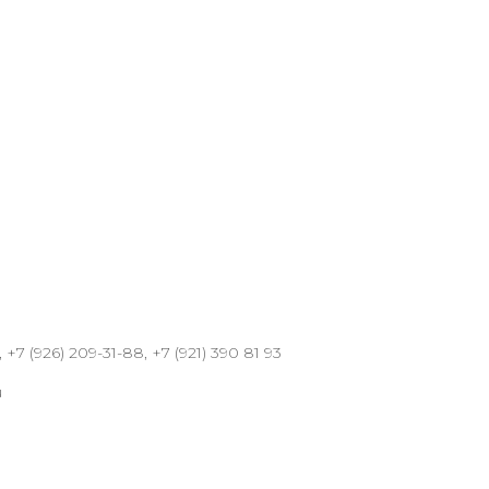
 +7 (926) 209-31-88, +7 (921) 390 81 93
u