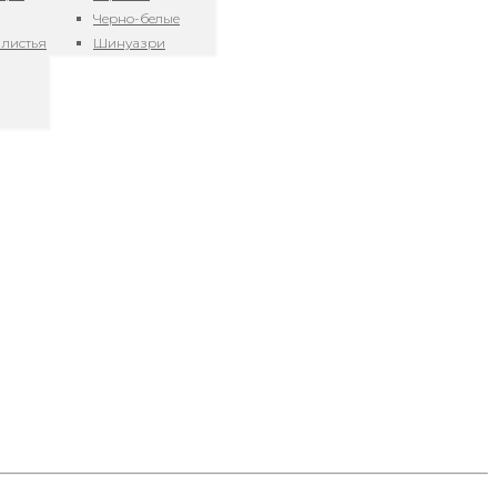
Черно-белые
 листья
Шинуазри