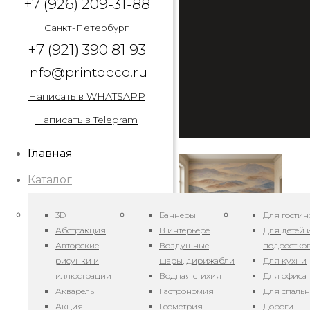
+7 (926) 209-31-88
Санкт-Петербург
+7 (921) 390 81 93
info@printdeco.ru
Написать в WHATSAPP
Написать в Telegram
Главная
Каталог
3D
Баннеры
Для гостин
Абстракция
В интерьере
Для детей 
Авторские
Воздушные
подростко
рисунки и
шары, дирижабли
Для кухни
иллюстрации
Водная стихия
Для офиса
Арт. Горный пейзаж
Акварель
Гастрономия
Для спаль
Акция
Геометрия
Дороги