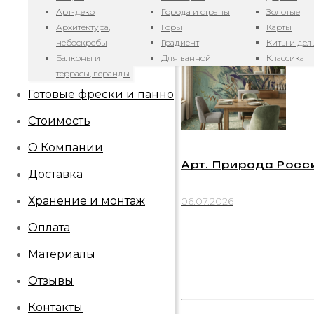
Арт-деко
Города и страны
Золотые
06.07.2026
Архитектура,
Горы
Карты
небоскребы
Градиент
Киты и де
Балконы и
Для ванной
Классика
террасы, веранды
Готовые фрески и панно
Стоимость
О Компании
Арт. Природа Росси
Доставка
Хранение и монтаж
06.07.2026
Оплата
Материалы
Отзывы
Контакты