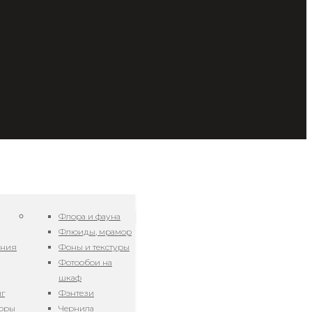
Флора и фауна
Флюиды, мрамор
ения
Фоны и текстуры
Фотообои на
шкаф
нг
Фэнтези
зоры
Чернила