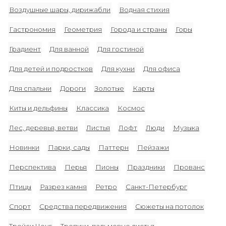
Воздушные шары, дирижабли
Водная стихия
Гастрономия
Геометрия
Города и страны
Горы
Градиент
Для ванной
Для гостиной
Для детей и подростков
Для кухни
Для офиса
Для спальни
Дороги
Золотые
Карты
Киты и дельфины
Классика
Космос
Лес, деревья, ветви
Листья
Лофт
Люди
Музыка
Новинки
Парки, сады
Паттерн
Пейзажи
Перспектива
Перья
Пионы
Праздники
Прованс
Птицы
Разрез камня
Ретро
Санкт-Петербург
Спорт
Средства передвижения
Сюжеты на потолок