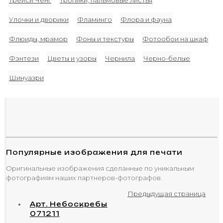
Трейси Ченг
Тропики, пальмовые листья
Улочки и дворики
Фламинго
Флора и фауна
Флюиды, мрамор
Фоны и текстуры
Фотообои на шкаф
Фэнтези
Цветы и узоры
Чернила
Черно-белые
Шинуазри
Популярные изображения для печати
Оригинальные изображения сделанные по уникальным
фотографиям наших партнеров-фотографов.
Предыдущая страница
Арт. Небоскребы
071211