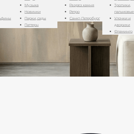
Музыка
Разрез камня
Тропики,
Новинки
Ретро
пальмовые
льфины
Парки, сады
Санкт-Петербург
Улочки и
Паттерн
дворики
Фламинго