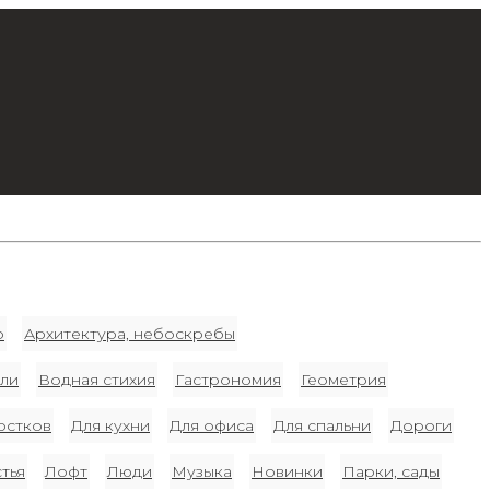
о
Архитектура, небоскребы
ли
Водная стихия
Гастрономия
Геометрия
остков
Для кухни
Для офиса
Для спальни
Дороги
тья
Лофт
Люди
Музыка
Новинки
Парки, сады