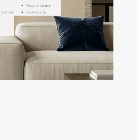
Черно-белые
 листья
Шинуазри