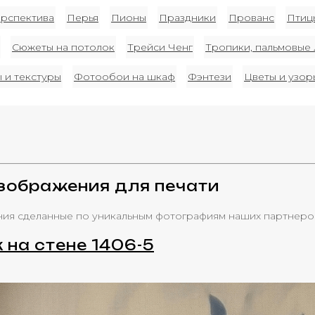
рспектива
Перья
Пионы
Праздники
Прованс
Птиц
Сюжеты на потолок
Трейси Ченг
Тропики, пальмовые 
 и текстуры
Фотообои на шкаф
Фэнтези
Цветы и узор
зображения для печати
ия сделанные по уникальным фотографиям наших партнеро
к на стене 1406-5