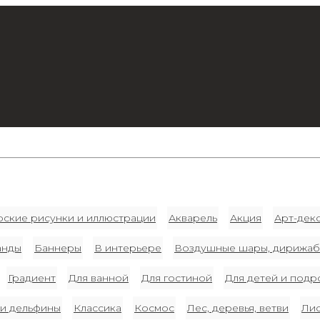
рские рисунки и иллюстрации
Акварель
Акция
Арт-дек
анды
Баннеры
В интерьере
Воздушные шары, дирижаб
Градиент
Для ванной
Для гостиной
Для детей и подр
 и дельфины
Классика
Космос
Лес, деревья, ветви
Лис