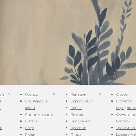
ой
Космос
Пейзажи
Спорт
и
Лес, деревья,
Перспектива
Средства
в
ветви
Перья
передвиж
Линии и волны
Пионы
Сюжеты на
Листья
Праздники
потолок
ни
Лофт
Прованс
Трейси Че
Люди
Птицы
Цветы и у