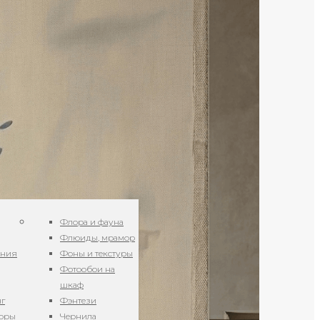
Флора и фауна
Флюиды, мрамор
ения
Фоны и текстуры
Фотообои на
шкаф
нг
Фэнтези
зоры
Чернила