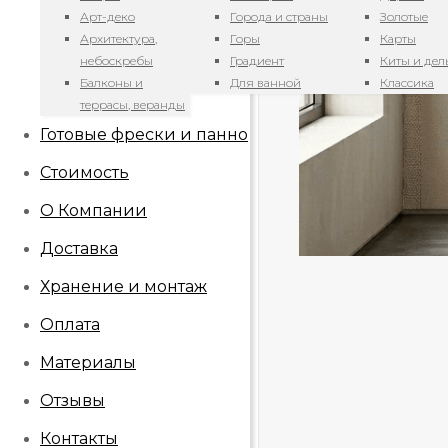
Арт-деко
Города и страны
Золотые
Архитектура,
Горы
Карты
небоскребы
Градиент
Киты и де
Балконы и
Для ванной
Классика
террасы, веранды
Готовые фрески и панно
Стоимость
О Компании
Доставка
Хранение и монтаж
Оплата
Материалы
Отзывы
Контакты