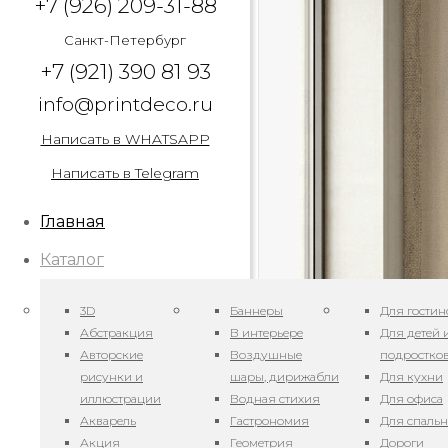
+7 (926) 209-31-88
Санкт-Петербург
+7 (921) 390 81 93
info@printdeco.ru
Написать в WHATSAPP
Написать в Telegram
Главная
Каталог
3D
Баннеры
Для гостин
Абстракция
В интерьере
Для детей 
Авторские
Воздушные
подростко
рисунки и
шары, дирижабли
Для кухни
иллюстрации
Водная стихия
Для офиса
Акварель
Гастрономия
Для спаль
Акция
Геометрия
Дороги