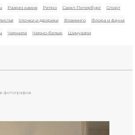
ы
Разрез камня
Ретро
Санкт-Петербург
Спорт
листья
Улочки и дворики
Фламинго
Флора и фауна
ы
Чернила
Черно-белые
Шинуазри
в-фотографов.