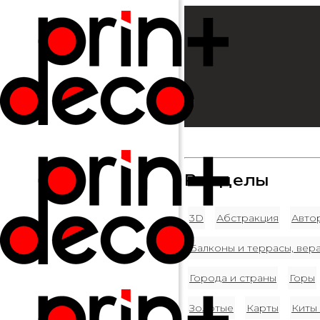
Разделы
3D
Абстракция
Авто
Балконы и террасы, вер
Города и страны
Горы
Золотые
Карты
Киты