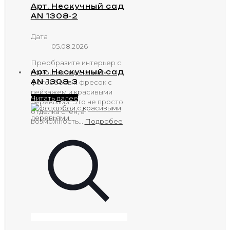
Арт. Нескучный сад
AN 1308-2
Дата
05.08.2026
Преобразите интерьер с
Арт. Нескучный сад
помощью изысканных
AN 1308-3
фотообоев и фресок с
пейзажем и красивыми
Читать далее
деревьями. Это не просто
отделка стен, а
возможность...
Подробее