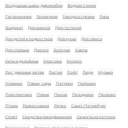
Воздушные шары, дирижабли
Водная стихия
Гастрономия
Геометрия
Города и страны
Горы
Градиент
Для ванной
Для гостиной
Для детей и подростков
Для кухни
Для офиса
Для спальни
Дороги
Золотые
Карты
Киты и дельфины
Классика
Космос
Лес, деревья, ветви
Листья
Лофт
Люди
Музыка
Новинки
Парки, сады
Паттерн
Пейзажи
Перспектива
Перья
Пионы
Праздники
Прованс
Птицы
Разрез камня
Ретро
Санкт-Петербург
Спорт
Средства передвижения
Сюжеты на потолок