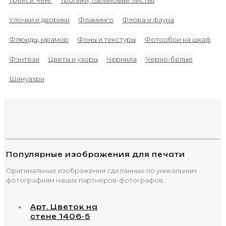
Трейси Ченг
Тропики, пальмовые листья
Улочки и дворики
Фламинго
Флора и фауна
Флюиды, мрамор
Фоны и текстуры
Фотообои на шкаф
Фэнтези
Цветы и узоры
Чернила
Черно-белые
Шинуазри
Популярные изображения для печати
Оригинальные изображения сделанные по уникальным
фотографиям наших партнеров-фотографов.
Арт. Цветок на
стене 1406-5