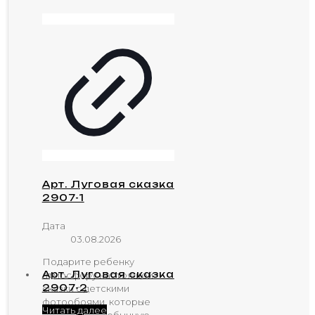
Арт. Луговая сказка
2907-1
Дата
03.08.2026
Подарите ребенку
Арт. Луговая сказка
атмосферу настоящей
2907-2
сказки с детскими
фотообоями, которые
Читать далее