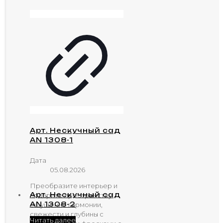
Арт. Нескучный сад
AN 1308-1
Дата
05.08.2026
Преобразите интерьер и
Арт. Нескучный сад
подарите пространству
AN 1308-2
ощущение гармонии,
свежести и глубины с
Читать далее