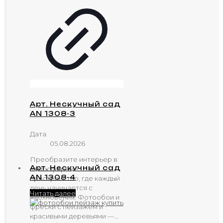
Арт. Нескучный сад
AN 1308-3
Дата
05.08.2026
Преобразите интерьер в
Арт. Нескучный сад
атмосферное
AN 1308-4
пространство, где каждый
день начинается с
Читать далее
вдохновения. Фотообои и
фрески с пейзажем и
красивыми деревьями —...