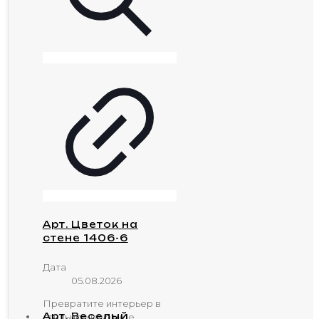
Арт. Цветок на
стене 1406-6
Дата
05.08.2026
Превратите интерьер в
Арт. Веселый
стильное и уютное