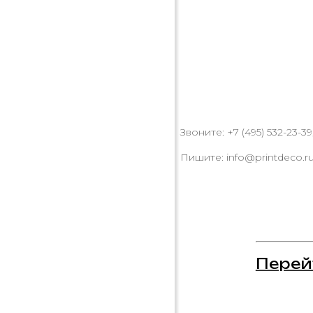
Звоните: +7 (495) 532-23-39,
Пишите: info@printdeco.r
Перей