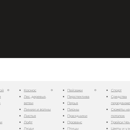
ой
Космос
Пейзажи
Спорт
и
Лес, деревья,
Перспектива
Средства
в
ветви
Перья
передвиж
Линии и волны
Пионы
Сюжеты на
Листья
Праздники
потолок
нты 172
ни
Лофт
Прованс
Трейси Че
Люди
Птицы
Цветы и у