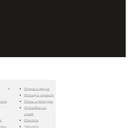
Флора и фауна
Флюиды, мрамор
ения
Фоны и текстуры
Фотообои на
шкаф
нг
Фэнтези
зоры
Чернила