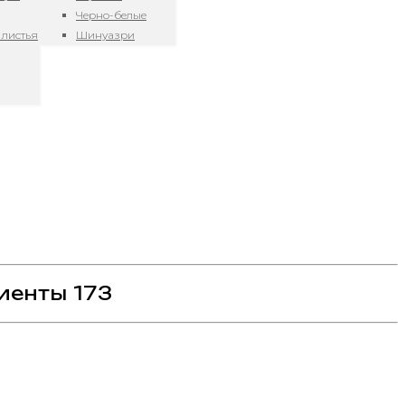
Черно-белые
 листья
Шинуазри
иенты 173