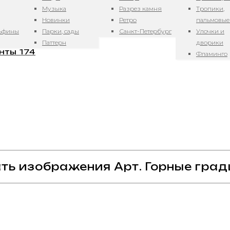
Музыка
Разрез камня
Тропики,
Новинки
Ретро
пальмовые
льфины
Парки, сады
Санкт-Петербург
Улочки и
Паттерн
дворики
нты 174
Фламинго
ть изображения Арт. Горные град