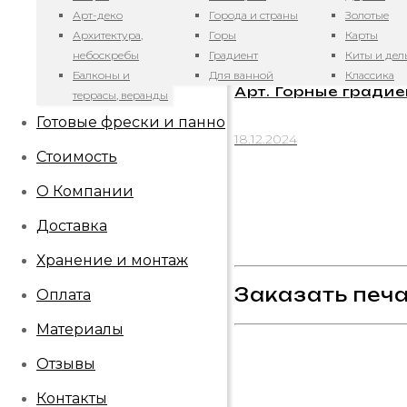
Арт-деко
Города и страны
Золотые
18.12.2024
Архитектура,
Горы
Карты
небоскребы
Градиент
Киты и де
Балконы и
Для ванной
Классика
Арт. Горные градие
террасы, веранды
Готовые фрески и панно
18.12.2024
Стоимость
О Компании
Доставка
Хранение и монтаж
Заказать печа
Оплата
Материалы
Отзывы
Контакты