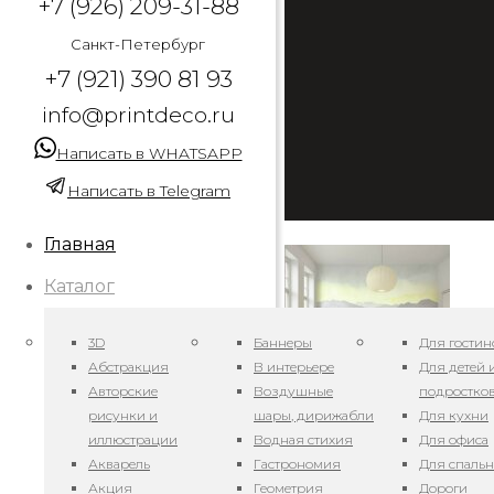
+7 (926) 209-31-88
Санкт-Петербург
+7 (921) 390 81 93
info@printdeco.ru
Написать в WHATSAPP
Написать в Telegram
Главная
Каталог
3D
Баннеры
Для гостин
Абстракция
В интерьере
Для детей 
Авторские
Воздушные
подростко
рисунки и
шары, дирижабли
Для кухни
иллюстрации
Водная стихия
Для офиса
Арт. Горные градие
Акварель
Гастрономия
Для спаль
Акция
Геометрия
Дороги