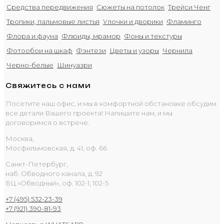
Средства передвижения
Сюжеты на потолок
Трейси Ченг
Тропики, пальмовые листья
Улочки и дворики
Фламинго
Флора и фауна
Флюиды, мрамор
Фоны и текстуры
Фотообои на шкаф
Фэнтези
Цветы и узоры
Чернила
Черно-белые
Шинуазри
Свяжитесь с нами
Посетите наш офис, и мы в комфортной обстановке обсудим
все детали Вашего проекта! Напишите нам, и мы
договоримся о встрече.
Москва,
Мосфильмовская, д. 41, оф. 66
Санкт-Петербург,
наб. Обводного канала, д. 92
БЦ «Обводный», оф. 102-1, 102-5
+7 (495) 532-23-39
+7 (921) 390-81-93