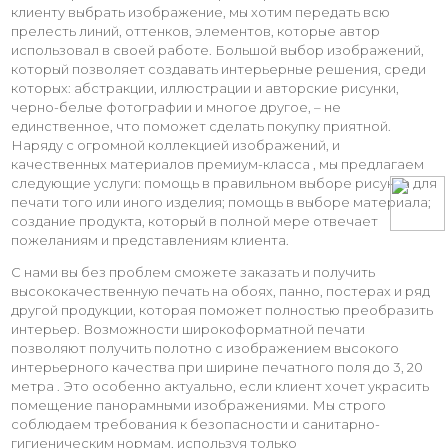
клиенту выбрать изображение, мы хотим передать всю
прелесть линий, оттенков, элементов, которые автор
использовал в своей работе. Большой выбор изображений,
который позволяет создавать интерьерные решения, среди
которых: абстракции, иллюстрации и авторские рисунки,
черно-белые фотографии и многое другое, – не
единственное, что поможет сделать покупку приятной.
Наряду с огромной коллекцией изображений, и
качественных материалов премиум-класса , мы предлагаем
следующие услуги: помощь в правильном выборе рисунка для
печати того или иного изделия; помощь в выборе материала;
создание продукта, который в полной мере отвечает
пожеланиям и представлениям клиента.
С нами вы без проблем сможете заказать и получить
высококачественную печать на обоях, панно, постерах и ряд
другой продукции, которая поможет полностью преобразить
интерьер. Возможности широкоформатной печати
позволяют получить полотно с изображением высокого
интерьерного качества при ширине печатного поля до 3, 20
метра . Это особенно актуально, если клиент хочет украсить
помещение панорамными изображениями. Мы строго
соблюдаем требования к безопасности и санитарно-
гигиеническим нормам, используя только