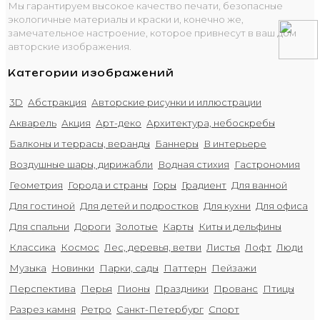
Мы гарантируем высокое качество печати, безопасные
экологичные материалы и краски и, конечно же,
замечательное настроение, которое привнесут в ваш дом
авторские изображения.
Категории изображений
3D
Абстракция
Авторские рисунки и иллюстрации
Акварель
Акция
Арт-деко
Архитектура, небоскребы
Балконы и террасы, веранды
Баннеры
В интерьере
Воздушные шары, дирижабли
Водная стихия
Гастрономия
Геометрия
Города и страны
Горы
Градиент
Для ванной
Для гостиной
Для детей и подростков
Для кухни
Для офиса
Для спальни
Дороги
Золотые
Карты
Киты и дельфины
Классика
Космос
Лес, деревья, ветви
Листья
Лофт
Люди
Музыка
Новинки
Парки, сады
Паттерн
Пейзажи
Перспектива
Перья
Пионы
Праздники
Прованс
Птицы
Разрез камня
Ретро
Санкт-Петербург
Спорт