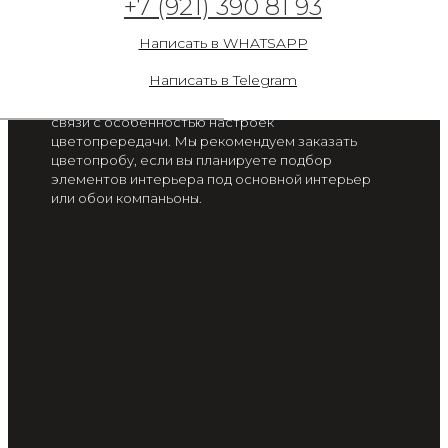
+7 (921) 390 81 93
0112-15
Написать в WHATSAPP
от 2 300 руб. / м2
Написать в Telegram
Цвет на экране вашего смартфона или монитора
может отличаться от цвета готового изделия, в
связи с особенностью настроек
цветопрередачи. Мы рекомендуем заказать
цветопробу, если вы планируете подбор
элементов интерьера под основной интерьер
или обои компаньоны.