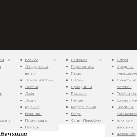
ой
Космос
Пейзажи
Спорт
и
Лес, деревья,
Перспектива
Средства
в
ветви
Перья
передвиж
Линии и волны
Пионы
Сюжеты на
Листья
Праздники
потолок
ни
Лофт
Прованс
Трейси Че
в будущее
Люди
Птицы
Цветы и у
Музыка
Разрез камня
Тропики,
Новинки
Ретро
пальмовые
льфины
Парки, сады
Санкт-Петербург
Улочки и
Паттерн
дворики
в будущее
Фламинго