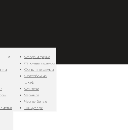
Флора и фауна
Флюиды, мрамор
ения
Фоны и текстуры
Фотообои на
шкаф
нг
Фэнтези
зоры
Чернила
Черно-белые
 листья
Шинуазри