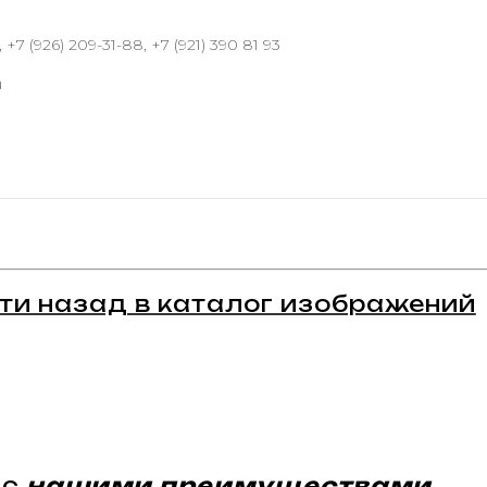
 +7 (926) 209-31-88, +7 (921) 390 81 93
u
ти назад в каталог изображений
 с
нашими преимуществами