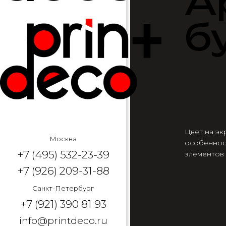
А
б
Цвет на эк
Москва
особеннос
+7 (495) 532-23-39
элементов
+7 (926) 209-31-88
Санкт-Петербург
+7 (921) 390 81 93
info@printdeco.ru