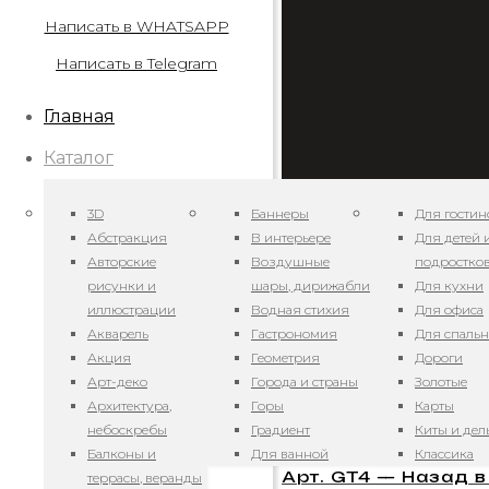
Написать в WHATSAPP
Написать в Telegram
Главная
Каталог
3D
Баннеры
Для гостин
Абстракция
В интерьере
Для детей 
Авторские
Воздушные
подростко
рисунки и
шары, дирижабли
Для кухни
иллюстрации
Водная стихия
Для офиса
Акварель
Гастрономия
Для спаль
Арт. GT6 — Назад 
Акция
Геометрия
Дороги
Арт-деко
Города и страны
Золотые
24.11.2020
Архитектура,
Горы
Карты
небоскребы
Градиент
Киты и де
Балконы и
Для ванной
Классика
Арт. GT4 — Назад 
террасы, веранды