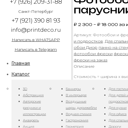
+7 (926) 209-31-88
парусник
Санкт-Петербург
+7 (921) 390 81 93
₽
2 300
–
₽
18 000
за к
info@printdeco.ru
Артикул:
Фотообои и фрес
Написать в WHATSAPP
и подростков
,
Для спальн
обои Диор
панно на сте
Написать в Telegram
фотообои фрески
фреск
фрески на заказ
Главная
Описание
Каталог
Стоимость = ширина х выс
Для заказа укажите необх
3D
Баннеры
Для гостин
Добро пожаловать на бе
Абстракция
В интерьере
Для детей 
Авторские
Воздушные
подростко
🐚
Погрузитесь в мир п
рисунки и
шары, дирижабли
Для кухни
С нашими фресками и фо
иллюстрации
Водная стихия
Для офиса
просторов. Позвольте се
Акварель
Гастрономия
Для спаль
🌅
Рассветы и закаты н
Акция
Геометрия
Дороги