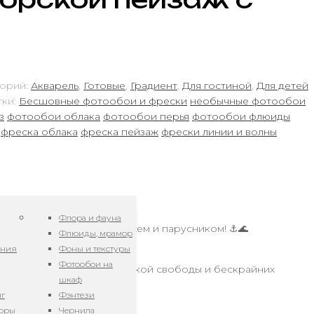
горий:
Акварель
,
Готовые
,
Градиент
,
Для гостиной
,
Для детей
ки:
Бесшовные фотообои и фрески
необычные фотообои
з
фотообои облака
фотообои перья
фотообои флюиды
фреска облака
фреска пейзаж
фрески линии и волны
тна.
Флора и фауна
обоями с морским пейзажем и парусником! ⚓🌊
Флюиды, мрамор
ения
Фоны и текстуры
Фотообои на
унуться в атмосферу морской свободы и бескрайних
шкаф
ов.
нг
Фэнтези
зоры
Чернила