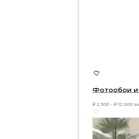
Фотообои и 
₽
2 300
–
₽
12 000
за