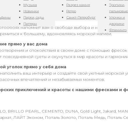
реннего рассвета и вечернего заката, которые оживят ваш
Музыка
Разрез камня
Тропики,
новый день начинается с прикосновения к морской душе.
Новинки
Ретро
пальмовые
льфины
Парки, сады
Санкт-Петербург
Улочки и
вободы и путешествий
Паттерн
дворики
отообоях напомнит вам о свободе выбора и неиссякаемой э
Фламинго
тремиться к большему, вдохновляясь морской магией.
ие прямо у вас дома
ротворения и спокойствия в своем доме с помощью фресок 
т повседневной суеты и окунуться в мир красоты и гармонии
ой уголок прямо у себя дома
наполнить ваш интерьер и создайте свой уютный морской у
расочных впечатлений и незабываемых моментов.
орских приключений и красоты с нашими фресками и ф
LO, BRILLO PEARL, CEMENTO, DUNA, Gold Light, Jakard, MA
архат, ЛАЙТ Эконом, Поталь Золото, Поталь Медь, Поталь С