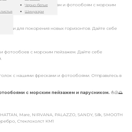
 интерьер благодаря фрескам и фотообоям с морским
Черно-белые
 листья
Шинуазри
нергии для покорения новых горизонтов. Дайте себе
и фотообоев с морским пейзажем. Дайте себе
.
голок с нашими фресками и фотообоями. Отправьтесь в
отообоями с морским пейзажем и парусником.
⛵🐚🌅
NHATTAN, Mare, NIRVANA, PALAZZO, SANDY, Silk, SMOOTH
еребро, Стеклохолст КМ1