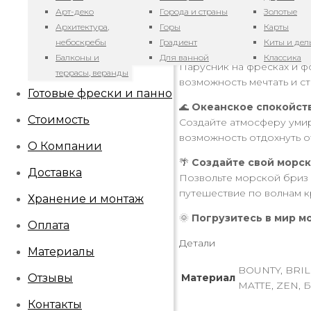
Насладитесь красотой ут
Арт-деко
Города и страны
Золотые
пейзажем. Пусть каждый 
Архитектура,
Горы
Карты
небоскребы
Градиент
Киты и де
⛵
Парусник — символ с
Балконы и
Для ванной
Классика
Парусник на фресках и ф
террасы, веранды
возможность мечтать и с
Готовые фрески и панно
🌊
Океанское спокойств
Стоимость
Создайте атмосферу уми
возможность отдохнуть о
О Компании
🌴
Создайте свой морск
Доставка
Позвольте морской бриз 
путешествие по волнам к
Хранение и монтаж
🌞
Погрузитесь в мир м
Оплата
Детали
Материалы
BOUNTY, BRIL
Отзывы
Материал
MATTE, ZEN, Б
Контакты