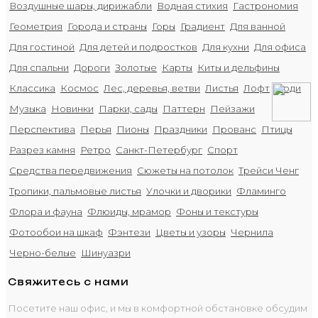
Воздушные шары, дирижабли
Водная стихия
Гастрономия
Геометрия
Города и страны
Горы
Градиент
Для ванной
Для гостиной
Для детей и подростков
Для кухни
Для офиса
Для спальни
Дороги
Золотые
Карты
Киты и дельфины
Классика
Космос
Лес, деревья, ветви
Листья
Лофт
Люди
Музыка
Новинки
Парки, сады
Паттерн
Пейзажи
Перспектива
Перья
Пионы
Праздники
Прованс
Птицы
Разрез камня
Ретро
Санкт-Петербург
Спорт
Средства передвижения
Сюжеты на потолок
Трейси Ченг
Тропики, пальмовые листья
Улочки и дворики
Фламинго
Флора и фауна
Флюиды, мрамор
Фоны и текстуры
Фотообои на шкаф
Фэнтези
Цветы и узоры
Чернила
Черно-белые
Шинуазри
Свяжитесь с нами
Посетите наш офис, и мы в комфортной обстановке обсудим