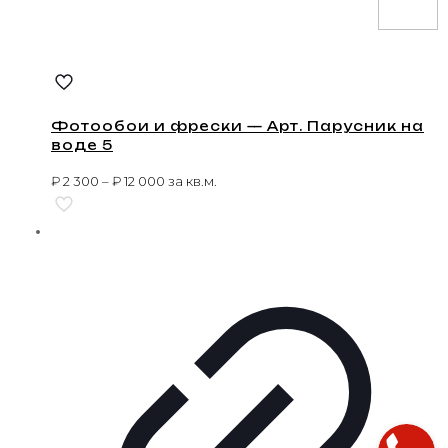
Фотообои и фрески — Арт. Парусник на
воде 5
₽
2 300
–
₽
12 000
за кв.м.