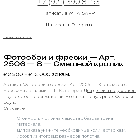
+7 (921) 390 81 93
26.06.2023
Написать в WHATSAPP
Написать в Telegram
Показать все
Фотообои и фрески — Арт.
2506 — 8 — Смешной кролик
₽
2 300
–
₽
12 000
за кв.м.
Артикул:
Фотообои и фрески - Арт. 2006 - 1 - Карта мира с
морскими деталями-1-1-1-1
Категорий:
Для детей и подростков
,
Другое
,
Лес, деревья, ветви
,
Новинки
,
Популярное
,
Флора и
фауна
Описание
Стоимость = ширина х высота х базовая цена
материала.
Для заказа укажите необходимые количество кв.м.
исходя из итоговых размеров полотна.