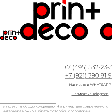
Фотообои с перспективой могут действительно
+7 (495) 532-23-
преобразить интерьер и создать впечатление глубины и
+7 (921) 390 81 9
пространства. Они могут быть очень красивыми и
уникальными, добавляя особый шарм и индивидуальность
вашему дому.
Написать в WHATSAPP
Когда речь идет о выборе фотообоев с перспективой, важно
Написать в Telegram
учесть несколько факторов. Во-первых, рассмотрите стиль
вашего интерьера и выберите принт, который гармонично
впишется в общую концепцию. Например, для современного
интерьера можно выбрать фотообои с городскими