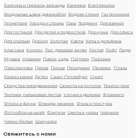
Балконы и террасы, веранды
Баннеры
В интерьере
Воздушные шары, дирижабли
Водная стихия
Гастрономия
Геометрия
Города и страны
Горы
Градиент
Для ванной
Для гостиной
Для детей и подростков
Для кухни
Для офиса
Для спальни
Дороги
Золотые
Карты
Киты и дельфины
Классика
Космос
Лес, деревья, ветви
Листья
Лофт
Люди
Музыка
Новинки
Парки, сады
Паттерн
Пейзажи
Перспектива
Перья
Пионы
Праздники
Прованс
Птицы
Разрез камня
Ретро
Санкт-Петербург
Спорт
Средства передвижения
Сюжеты на потолок
Трейси Ченг
Тропики, пальмовые листья
Улочки и дворики
Фламинго
Флора и фауна
Флюиды, мрамор
Фоны и текстуры
Фотообои на шкаф
Фэнтези
Цветы и узоры
Чернила
Черно-белые
Шинуазри
Свяжитесь с нами