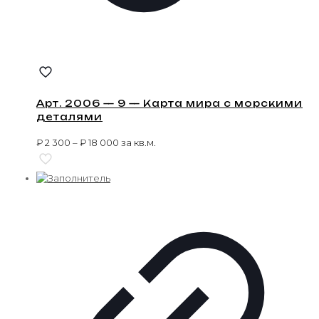
Арт. 2006 — 9 — Карта мира с морскими
деталями
₽
2 300
–
₽
18 000
за кв.м.