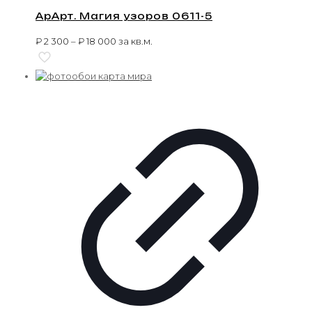
АрАрт. Магия узоров 0611-5
₽
2 300
–
₽
18 000
за кв.м.