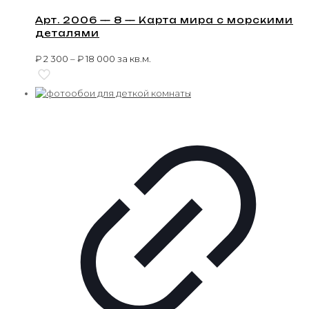
Арт. 2006 — 8 — Карта мира с морскими
деталями
₽
2 300
–
₽
18 000
за кв.м.