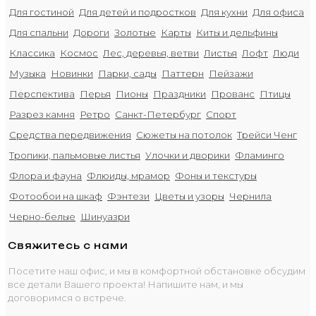
Для гостиной
Для детей и подростков
Для кухни
Для офиса
Для спальни
Дороги
Золотые
Карты
Киты и дельфины
Классика
Космос
Лес, деревья, ветви
Листья
Лофт
Люди
Музыка
Новинки
Парки, сады
Паттерн
Пейзажи
Перспектива
Перья
Пионы
Праздники
Прованс
Птицы
Разрез камня
Ретро
Санкт-Петербург
Спорт
Средства передвижения
Сюжеты на потолок
Трейси Ченг
Тропики, пальмовые листья
Улочки и дворики
Фламинго
Флора и фауна
Флюиды, мрамор
Фоны и текстуры
Фотообои на шкаф
Фэнтези
Цветы и узоры
Чернила
Черно-белые
Шинуазри
Свяжитесь с нами
Посетите наш офис, и мы в комфортной обстановке обсудим
все детали Вашего проекта! Напишите нам, и мы
договоримся о встрече.