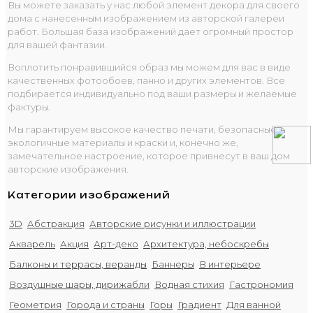
Вы можете заказать у нас любой элемент декора для своего
дома с нанесенным изображением из авторской галереи
работ. Большая база изображений дает огромный простор
для вашей фантазии.
Воплотить понравившийся образ мы можем для вас в виде
качественных фотообоев, панно и других элементов. Все
подбирается индивидуально под ваши размеры и желаемые
фактуры.
Мы гарантируем высокое качество печати, безопасные
экологичные материалы и краски и, конечно же,
замечательное настроение, которое привнесут в ваш дом
авторские изображения.
Категории изображений
3D
Абстракция
Авторские рисунки и иллюстрации
Акварель
Акция
Арт-деко
Архитектура, небоскребы
Балконы и террасы, веранды
Баннеры
В интерьере
Воздушные шары, дирижабли
Водная стихия
Гастрономия
Геометрия
Города и страны
Горы
Градиент
Для ванной