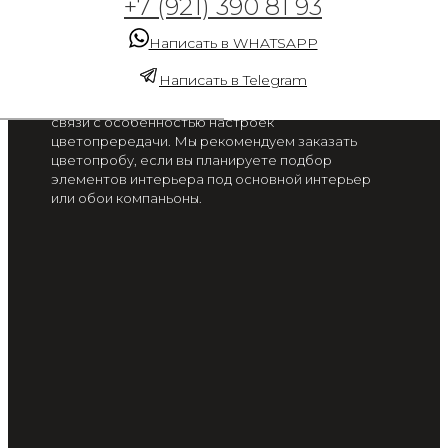
+7 (921) 390 81 93
будущее
Написать в WHATSAPP
от 2 300 руб. / м2
Написать в Telegram
Цвет на экране вашего смартфона или монитора
может отличаться от цвета готового изделия, в
связи с особенностью настроек
цветопрередачи. Мы рекомендуем заказать
цветопробу, если вы планируете подбор
элементов интерьера под основной интерьер
или обои компаньоны.