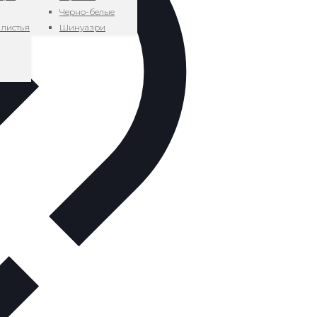
Черно-белые
 листья
Шинуазри