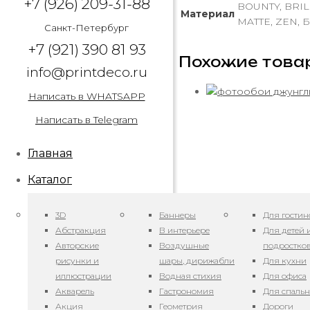
+7 (926) 209-31-88
BOUNTY, BRIL
Материал
MATTE, ZEN, Б
Санкт-Петербург
+7 (921) 390 81 93
Похожие това
info@printdeco.ru
Написать в WHATSAPP
Написать в Telegram
Главная
Каталог
3D
Баннеры
Для гостин
Абстракция
В интерьере
Для детей 
Авторские
Воздушные
подростко
рисунки и
шары, дирижабли
Для кухни
иллюстрации
Водная стихия
Для офиса
Акварель
Гастрономия
Для спаль
Акция
Геометрия
Дороги