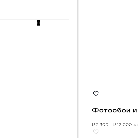
0
Фотообои и
₽
2 300
–
₽
12 000
за