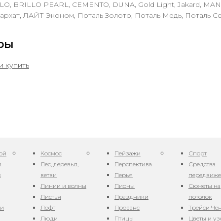
LO, BRILLO PEARL, CEMENTO, DUNA, Gold Light, Jakard, MA
архат, ЛАЙТ Эконом, Поталь Золото, Поталь Медь, Поталь С
ры
ой
Космос
Пейзажи
Спорт
и
Лес, деревья,
Перспектива
Средства
в
ветви
Перья
передвиж
Линии и волны
Пионы
Сюжеты на
Листья
Праздники
потолок
ни
Лофт
Прованс
Трейси Че
Люди
Птицы
Цветы и у