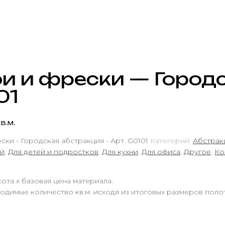
и и фрески — Город
01
в.м.
ки - Городская абстракция - Арт. G0101
Категорий:
Абстрак
ой
,
Для детей и подростков
,
Для кухни
,
Для офиса
,
Другое
,
Ко
ота х базовая цена материала.
одимые количество кв.м. исходя из итоговых размеров поло