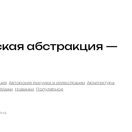
ская абстракция —
ция
,
Авторские рисунки и иллюстрации
,
Архитектура,
ллажи
,
Новинки
,
Популярное
тна.