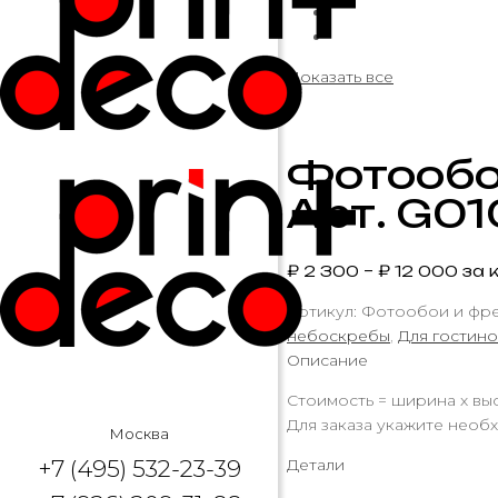
Показать все
Фотообо
Арт. G01
₽
2 300
–
₽
12 000
за к
Артикул:
Фотообои и фрес
небоскребы
,
Для гостин
Описание
Стоимость = ширина х выс
Для заказа укажите необх
Москва
+7 (495) 532-23-39
Детали