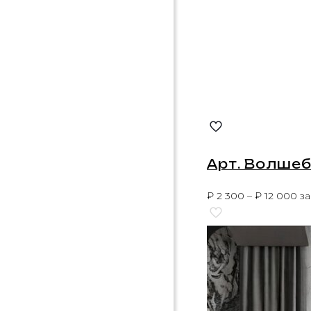
Арт. Волше
₽
2 300
–
₽
12 000
за