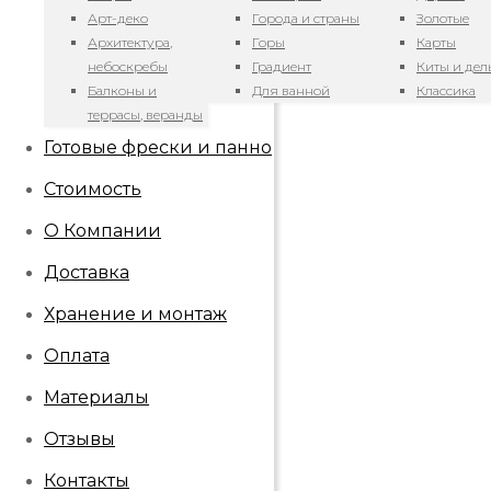
Арт-деко
Города и страны
Золотые
Архитектура,
Горы
Карты
небоскребы
Градиент
Киты и де
Балконы и
Для ванной
Классика
террасы, веранды
Готовые фрески и панно
Стоимость
О Компании
Доставка
Хранение и монтаж
Оплата
Материалы
Отзывы
Контакты