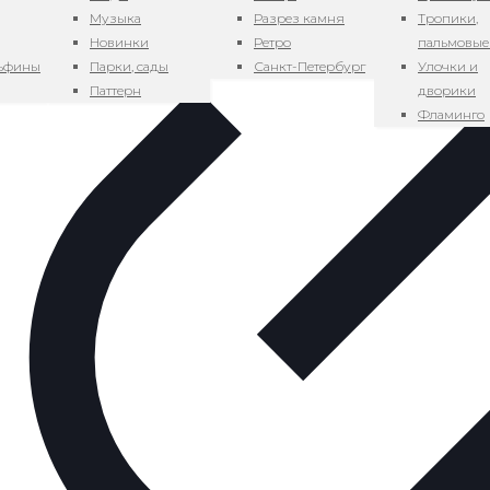
Музыка
Разрез камня
Тропики,
Новинки
Ретро
пальмовые
льфины
Парки, сады
Санкт-Петербург
Улочки и
Паттерн
дворики
Фламинго