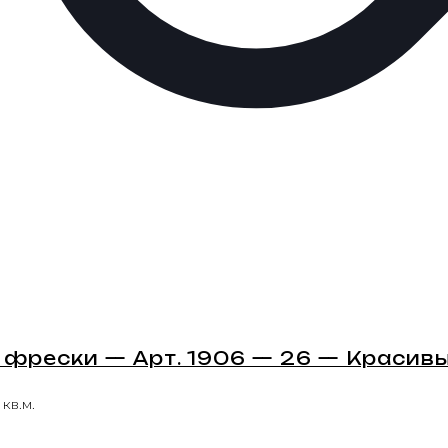
 фрески — Арт. 1906 — 26 — Красив
 кв.м.