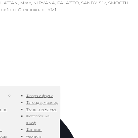
NHATTAN, Mare, NIRVANA, PALAZZO, SANDY, Silk, SMOOTH
еребро, Стеклохолст КМ1
Флора и фауна
Флюиды, мрамор
ения
Фоны и текстуры
Фотообои на
шкаф
нг
Фэнтези
зоры
Чернила