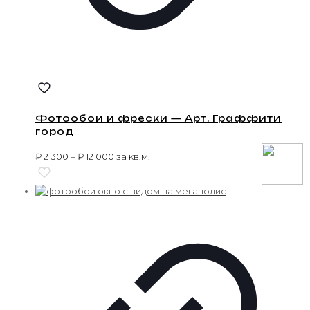
Фотообои и фрески — Арт. Граффити
город
₽
2 300
–
₽
12 000
за кв.м.