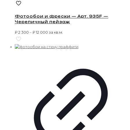
Фотообои и фрески — Арт. 935F —
Черепичный пейзаж
₽
2 300
–
₽
12 000
за кв.м.