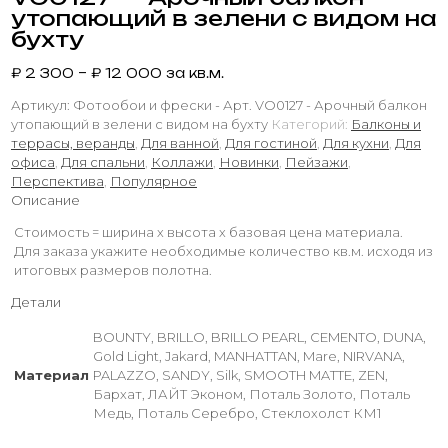
утопающий в зелени с видом на
бухту
₽
2 300
–
₽
12 000
за кв.м.
Артикул:
Фотообои и фрески - Арт. VO0127 - Арочный балкон
утопающий в зелени с видом на бухту
Категорий:
Балконы и
террасы, веранды
,
Для ванной
,
Для гостиной
,
Для кухни
,
Для
офиса
,
Для спальни
,
Коллажи
,
Новинки
,
Пейзажи
,
Перспектива
,
Популярное
Описание
Стоимость = ширина х высота х базовая цена материала.
Для заказа укажите необходимые количество кв.м. исходя из
итоговых размеров полотна.
Детали
BOUNTY, BRILLO, BRILLO PEARL, CEMENTO, DUNA,
Gold Light, Jakard, MANHATTAN, Mare, NIRVANA,
Материал
PALAZZO, SANDY, Silk, SMOOTH MATTE, ZEN,
Бархат, ЛАЙТ Эконом, Поталь Золото, Поталь
Медь, Поталь Серебро, Стеклохолст КМ1