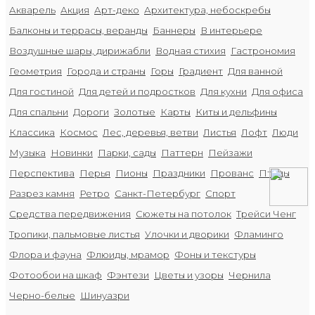
Акварель
Акция
Арт-деко
Архитектура, небоскребы
Балконы и террасы, веранды
Баннеры
В интерьере
Воздушные шары, дирижабли
Водная стихия
Гастрономия
Геометрия
Города и страны
Горы
Градиент
Для ванной
Для гостиной
Для детей и подростков
Для кухни
Для офиса
Для спальни
Дороги
Золотые
Карты
Киты и дельфины
Классика
Космос
Лес, деревья, ветви
Листья
Лофт
Люди
Музыка
Новинки
Парки, сады
Паттерн
Пейзажи
Перспектива
Перья
Пионы
Праздники
Прованс
Птицы
Разрез камня
Ретро
Санкт-Петербург
Спорт
Средства передвижения
Сюжеты на потолок
Трейси Ченг
Тропики, пальмовые листья
Улочки и дворики
Фламинго
Флора и фауна
Флюиды, мрамор
Фоны и текстуры
Фотообои на шкаф
Фэнтези
Цветы и узоры
Чернила
Черно-белые
Шинуазри