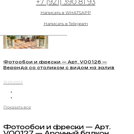
+7 (921) 390 81 93
пол с выходом на террасу
Написать в WHATSAPP
31.05.2023
Написать в Telegram
Фотообои и фрески — Арт. VO0126 —
Веранда со столиком с видом на залив
31.05.2023
Показать все
Фотообои и фрески — Арт.
VO0127 — Арочный балкон