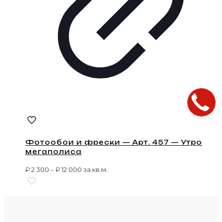
Фотообои и фрески — Арт. 457 — Утро
мегаполиса
₽
2 300
–
₽
12 000
за кв.м.