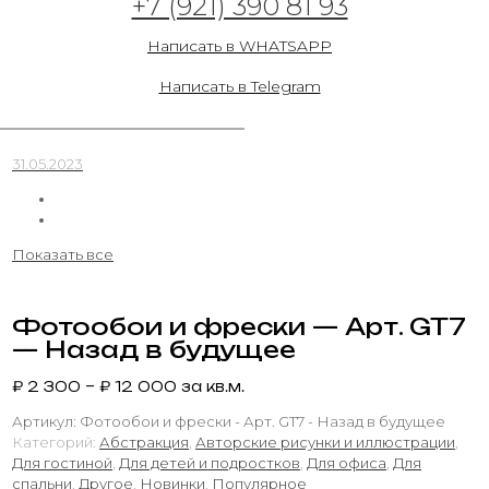
+7 (921) 390 81 93
31.05.2023
Написать в WHATSAPP
Написать в Telegram
Фотообои и фрески — Арт. GT6 — Назад в
будущее
31.05.2023
Показать все
Фотообои и фрески — Арт. GT7
— Назад в будущее
₽
2 300
–
₽
12 000
за кв.м.
Артикул:
Фотообои и фрески - Арт. GT7 - Назад в будущее
Категорий:
Абстракция
,
Авторские рисунки и иллюстрации
,
Для гостиной
,
Для детей и подростков
,
Для офиса
,
Для
спальни
,
Другое
,
Новинки
,
Популярное