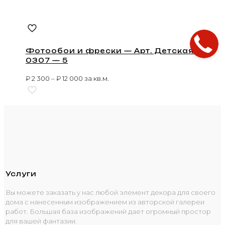
Фотообои и фрески — Арт. Детская
0307 — 5
₽
2 300
–
₽
12 000
за кв.м.
Услуги
Вы можете заказать у нас любой элемент декора для своего
дома с нанесенным изображением из авторской галереи
работ. Большая база изображений дает огромный простор
для вашей фантазии.