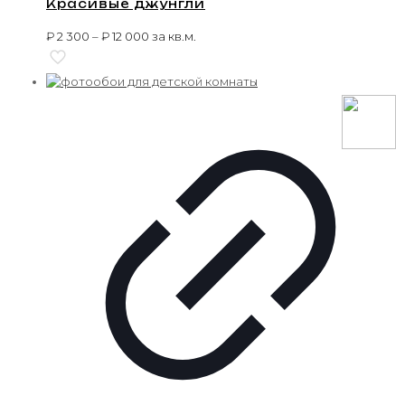
Красивые джунгли
₽
2 300
–
₽
12 000
за кв.м.