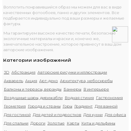
Воплотить понравившийся образ мы можем для вас в виде
качественных фотообоев, панно и других элементов. Все
подбирается индивидуально под ваши размеры и желаемые
фактуры.
Мы гарантируем высокое качество печати, безопасные
экологичные материалы и краски и, конечно же,
замечательное настроение, которое привнесут в ваш дом
авторские изображения.
Категории изображений
3D
Абстракция
Авторские рисунки и иллюстрации
Акварель
Акция
Арт-деко
Архитектура, небоскребы
Балконы и террасы, веранды
Баннеры
В интерьере
Воздушные шары, дирижабли
Водная стихия
Гастрономия
Геометрия
Города и страны
Горы
Градиент
Для ванной
Для гостиной
Для детей и подростков
Для кухни
Для офиса
Для спальни
Дороги
Золотые
Карты
Киты и дельфины