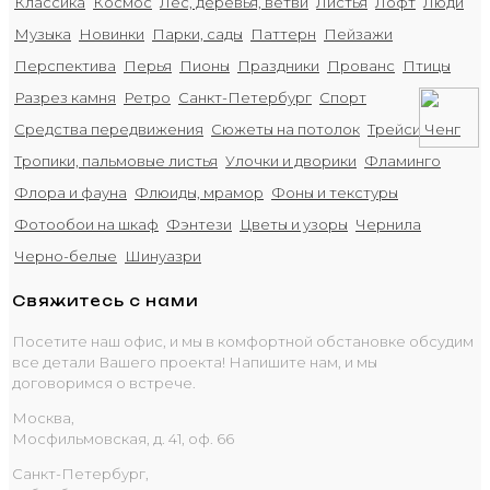
Классика
Космос
Лес, деревья, ветви
Листья
Лофт
Люди
Музыка
Новинки
Парки, сады
Паттерн
Пейзажи
Перспектива
Перья
Пионы
Праздники
Прованс
Птицы
Разрез камня
Ретро
Санкт-Петербург
Спорт
Средства передвижения
Сюжеты на потолок
Трейси Ченг
Тропики, пальмовые листья
Улочки и дворики
Фламинго
Флора и фауна
Флюиды, мрамор
Фоны и текстуры
Фотообои на шкаф
Фэнтези
Цветы и узоры
Чернила
Черно-белые
Шинуазри
Свяжитесь с нами
Посетите наш офис, и мы в комфортной обстановке обсудим
все детали Вашего проекта! Напишите нам, и мы
договоримся о встрече.
Москва,
Мосфильмовская, д. 41, оф. 66
Санкт-Петербург,