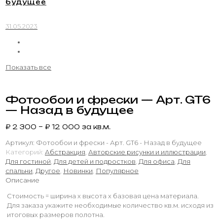
будущее
31.05.2023
Показать все
Фотообои и фрески — Арт. GT6
— Назад в будущее
₽
2 300
–
₽
12 000
за кв.м.
Артикул:
Фотообои и фрески - Арт. GT6 - Назад в будущее
Категорий:
Абстракция
,
Авторские рисунки и иллюстрации
,
Для гостиной
,
Для детей и подростков
,
Для офиса
,
Для
спальни
,
Другое
,
Новинки
,
Популярное
Описание
Стоимость = ширина х высота х базовая цена материала.
Для заказа укажите необходимые количество кв.м. исходя из
итоговых размеров полотна.