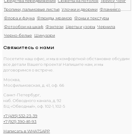
Средства передвижения
Сюжеты на потолок
Трейси Ченг
Тропики, пальмовые листья
Улочки и дворики
Фламинго
Флора и фауна
Флюиды, мрамор
Фоны и текстуры
Фотообои на шкаф
Фэнтези
Цветы и узоры
Чернила
Черно-белые
Шинуазри
Свяжитесь с нами
Посетите наш офис, и мы в комфортной обстановке обсудим
все детали Вашего проекта! Напишите нам, и мы
договоримся о встрече.
Москва,
Мосфильмовская, д. 41, оф. 66
Санкт-Петербург,
наб. Обводного канала, д. 92
БЦ «Обводный», оф. 102-1, 102-5
+7 (495) 532-23-39
+7 (921) 390-81-93
Написать в WHATSAPP