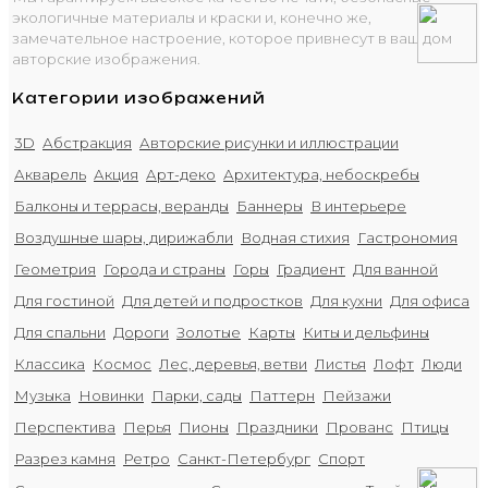
экологичные материалы и краски и, конечно же,
замечательное настроение, которое привнесут в ваш дом
авторские изображения.
Категории изображений
3D
Абстракция
Авторские рисунки и иллюстрации
Акварель
Акция
Арт-деко
Архитектура, небоскребы
Балконы и террасы, веранды
Баннеры
В интерьере
Воздушные шары, дирижабли
Водная стихия
Гастрономия
Геометрия
Города и страны
Горы
Градиент
Для ванной
Для гостиной
Для детей и подростков
Для кухни
Для офиса
Для спальни
Дороги
Золотые
Карты
Киты и дельфины
Классика
Космос
Лес, деревья, ветви
Листья
Лофт
Люди
Музыка
Новинки
Парки, сады
Паттерн
Пейзажи
Перспектива
Перья
Пионы
Праздники
Прованс
Птицы
Разрез камня
Ретро
Санкт-Петербург
Спорт