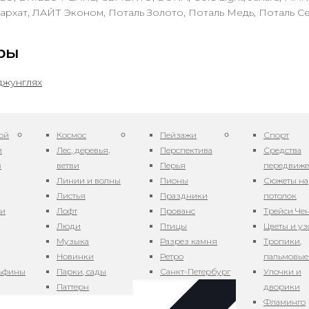
архат, ЛАЙТ Эконом, Поталь Золото, Поталь Медь, Поталь С
ры
ой
Космос
Пейзажи
Спорт
и
Лес, деревья,
Перспектива
Средства
в
ветви
Перья
передвиж
Линии и волны
Пионы
Сюжеты на
Листья
Праздники
потолок
ни
Лофт
Прованс
Трейси Че
Люди
Птицы
Цветы и у
Музыка
Разрез камня
Тропики,
Новинки
Ретро
пальмовые
льфины
Парки, сады
Санкт-Петербург
Улочки и
Паттерн
дворики
Фламинго