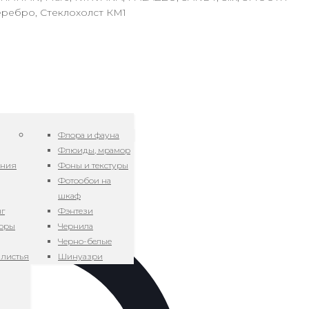
еребро, Стеклохолст КМ1
Флора и фауна
Флюиды, мрамор
ения
Фоны и текстуры
Фотообои на
шкаф
нг
Фэнтези
зоры
Чернила
Черно-белые
 листья
Шинуазри