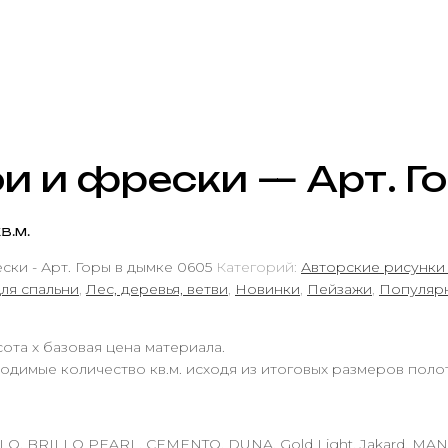
и и фрески — Арт. Г
в.м.
ки - Арт. Горы в дымке 0605
Категорий:
Авторские рисунки
ля спальни
,
Лес, деревья, ветви
,
Новинки
,
Пейзажи
,
Популяр
ота х базовая цена материала.
одимые количество кв.м. исходя из итоговых размеров поло
LO, BRILLO PEARL, CEMENTO, DUNA, Gold Light, Jakard, MA