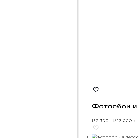
Фотообои и
₽
2 300
–
₽
12 000
за