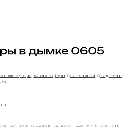
оры в дымке 0605
 и иллюстрации
,
Акварель
,
Горы
,
Для гостиной
,
Для детей и
ное
тна.
NHATTAN, Mare, NIRVANA, PALAZZO, SANDY, Silk, SMOOTH