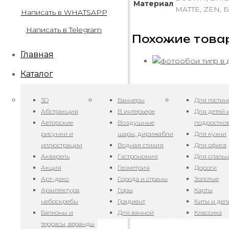
Материал
MATTE, ZEN, Б
Написать в WHATSAPP
Написать в Telegram
Похожие това
Главная
Каталог
3D
Баннеры
Для гостин
Абстракция
В интерьере
Для детей 
Авторские
Воздушные
подростко
рисунки и
шары, дирижабли
Для кухни
иллюстрации
Водная стихия
Для офиса
Акварель
Гастрономия
Для спаль
Акция
Геометрия
Дороги
Арт-деко
Города и страны
Золотые
Архитектура,
Горы
Карты
небоскребы
Градиент
Киты и де
Балконы и
Для ванной
Классика
террасы, веранды