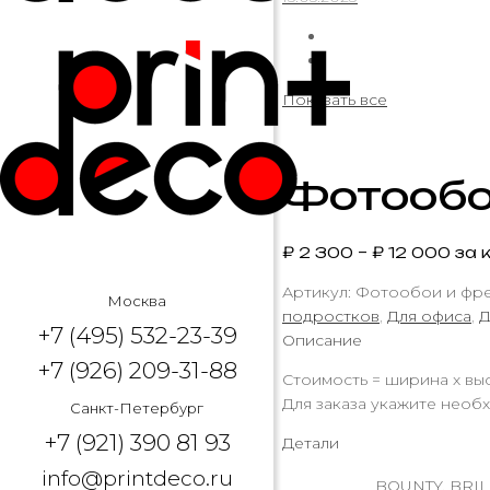
Показать все
Фотообо
₽
2 300
–
₽
12 000
за к
Артикул:
Фотообои и фрес
Москва
подростков
,
Для офиса
,
Д
+7 (495) 532-23-39
Описание
+7 (926) 209-31-88
Стоимость = ширина х выс
Для заказа укажите необх
Санкт-Петербург
+7 (921) 390 81 93
Детали
info@printdeco.ru
BOUNTY, BRIL