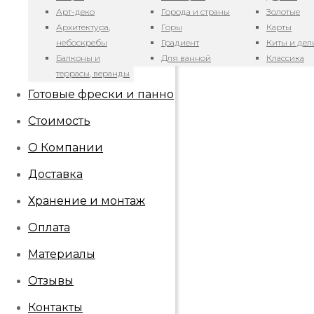
Арт-деко
Города и страны
Золотые
Архитектура,
Горы
Карты
небоскребы
Градиент
Киты и де
Балконы и
Для ванной
Классика
террасы, веранды
Готовые фрески и панно
Стоимость
О Компании
Доставка
Хранение и монтаж
Оплата
Материалы
Отзывы
Контакты