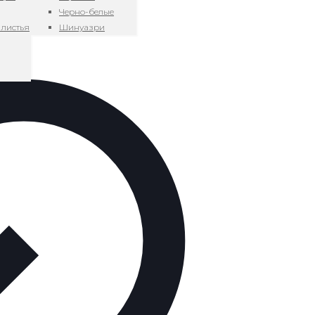
Черно-белые
 листья
Шинуазри