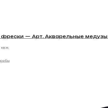
фрески — Арт. Акварельные медузы 
 кв.м.