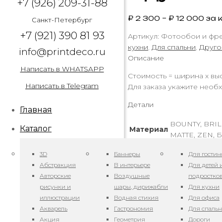
+7 (926) 209-31-88
₽
2 300
–
₽
12 000
за к
Санкт-Петербург
+7 (921) 390 81 93
Артикул:
Фотообои и фрес
кухни
,
Для спальни
,
Друго
info@printdeco.ru
Описание
Написать в WHATSAPP
Стоимость = ширина х выс
Написать в Telegram
Для заказа укажите необх
Детали
Главная
BOUNTY, BRIL
Каталог
Материал
MATTE, ZEN, Б
3D
Баннеры
Для гостин
Похожие това
Абстракция
В интерьере
Для детей 
Авторские
Воздушные
подростко
рисунки и
шары, дирижабли
Для кухни
иллюстрации
Водная стихия
Для офиса
Акварель
Гастрономия
Для спаль
Акция
Геометрия
Дороги