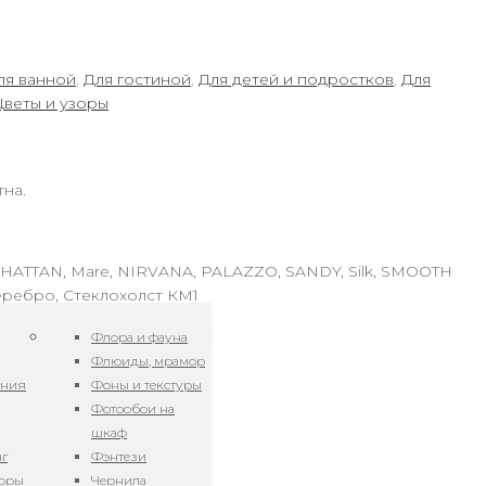
ля ванной
,
Для гостиной
,
Для детей и подростков
,
Для
Цветы и узоры
тна.
NHATTAN, Mare, NIRVANA, PALAZZO, SANDY, Silk, SMOOTH
еребро, Стеклохолст КМ1
Флора и фауна
Флюиды, мрамор
ения
Фоны и текстуры
Фотообои на
шкаф
нг
Фэнтези
зоры
Чернила