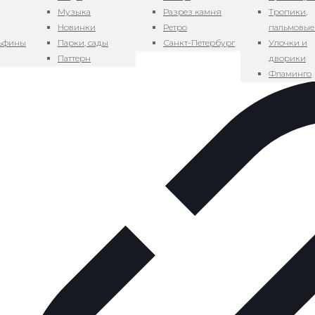
Музыка
Разрез камня
Тропики,
Новинки
Ретро
пальмовые
льфины
Парки, сады
Санкт-Петербург
Улочки и
Паттерн
дворики
Фламинго