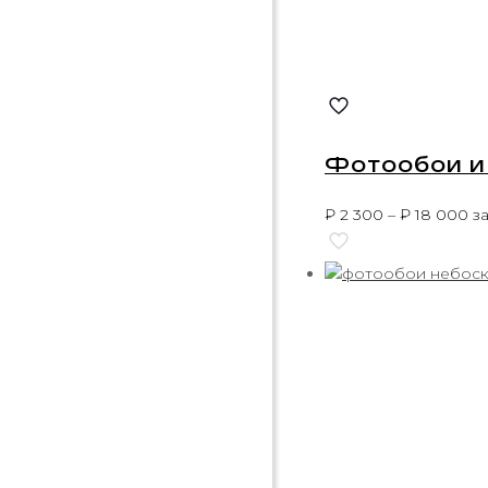
Фотообои и 
₽
2 300
–
₽
18 000
за