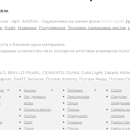
в.м.
ки - Арт. АИ0104 - Одуванчики на синем фоне
Категорий:
Д
е
,
Лофт
,
Новинки
,
Популярное
,
Тропики, пальмовые листья
,
ота х базовая цена материала.
одимые количество кв.м. исходя из итоговых размеров поло
LO, BRILLO PEARL, CEMENTO, DUNA, Gold Light, Jakard, MA
архат, ЛАЙТ Эконом, Поталь Золото, Поталь Медь, Поталь С
ой
Космос
Пейзажи
Спорт
ры
и
Лес, деревья,
Перспектива
Средства
в
ветви
Перья
передвиж
Линии и волны
Пионы
Сюжеты на
Листья
Праздники
потолок
ни
Лофт
Прованс
Трейси Че
Люди
Птицы
Цветы и у