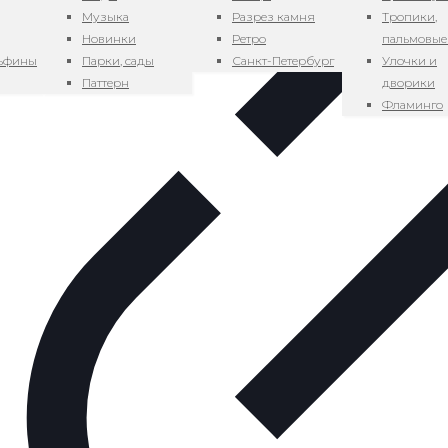
Музыка
Разрез камня
Тропики,
Новинки
Ретро
пальмовые
льфины
Парки, сады
Санкт-Петербург
Улочки и
Паттерн
дворики
Фламинго