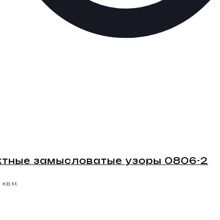
актные замысловатые узоры 0806-2
 кв.м.