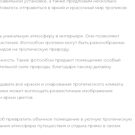
равильной установке, а также предложим несколько
овьтесь отправиться в яркий и красочный мир тропиков
 уникальную атмосферу в интерьере. Они позволяют
 растения. Фотообои тропики могут быть разнообразных
видов на тропическую природу.
тичность. Такие фотообои придают помещению особый
ительной силе природы. Благодаря такому дизайну
едавать все краски и очарование тропического климата.
пики может воплощать реалистичные изображения
и ярких цветов
соб превратить обычное помещение в уютную тропическую
ания атмосферы путешествия и отдыха прямо в своем