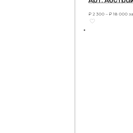
Арт. Абстра
₽
2 300
–
₽
18 000
за