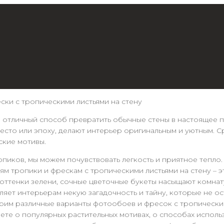
ки с тропическими листьями на стену
 отличный способ превратить обычные стены в настоящее п
место или эпоху, делают интерьер оригинальным и уютным.
ские мотивы.
опиков, мы можем почувствовать легкость и приятное тепло
м тропики и фрескам с тропическими листьями на стену – 
оттенки зелени, сочные цветочные букеты насыщают комна
ляет интерьерам некую загадочность и тайну, которые не о
трим различные варианты фотообоев и фресок с тропически
ете о популярных растительных мотивах, о способах использ