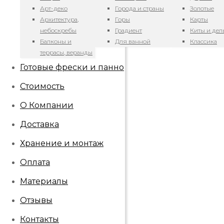
Арт-деко
Города и страны
Золотые
Архитектура,
Горы
Карты
небоскребы
Градиент
Киты и де
Балконы и
Для ванной
Классика
террасы, веранды
Готовые фрески и панно
Стоимость
О Компании
Доставка
Хранение и монтаж
Оплата
Материалы
Отзывы
Контакты