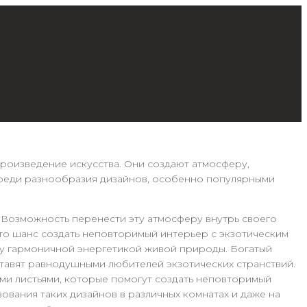
роизведение искусства. Они создают атмосферу,
 Среди разнообразия дизайнов, особенно популярными
. Возможность перенести эту атмосферу внутрь своего
это шанс создать неповторимый интерьер с экзотическим
ту гармоничной энергетикой живой природы. Богатый
ставят равнодушными любителей экзотических странствий.
ми листьями, которые помогут создать неповторимый
ования таких дизайнов в различных комнатах и даже на