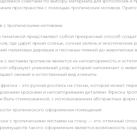
оделимся советами по выбору материала для фотообоев и п
ания пространства с помощью тропических мотивов. Пригот
 с тропическими мотивами
 тематикой представляют собой прекрасный способ создать
ков, где царит яркий солнце, сочная зелень и экзотические
ий пальмовых деревьев и песчаных пляжей до живописных 
 с листьями тропиков является их неповторимость и эсте
 троп образуют уникальный узор, который напоминает о жив
здают свежий и естественный вид комнаты.
фреска – это ручная роспись на стенах, которая может пер
разными красками и неповторимыми деталями. Фреска тро
 быть стилизованной, с использованием абстрактных форм 
ности тропического оформления помещений
ски с тропическими листьями на стену — это отличный спо
преимуществ такого оформления является возможность созд