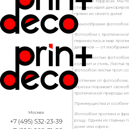
открытых террасах. Мы п
стильных идей декориров
прямо из своего дома!
Разнообразие фотообоев
Фотообои с тропической
перенестись в мир тропи
дизайнов — от изображен
Особенностью фотообоев
колорит и стиль. Листья
фотообои листья троп со
В отличие от фотообоев, 
Фреска поражает своеоб
тропической природы или
Преимущества и особен
Москва
Фотообои тропики и фре
рощу. Одним из главных 
+7 (495) 532-23-39
доме или офисе.