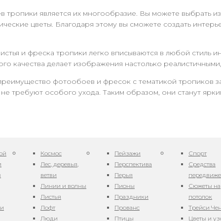
 тропики является их многообразие. Вы можете выбрать и
ические цветы. Благодаря этому вы сможете создать интер
стья и фреска тропики легко вписываются в любой стиль ин
о качества делает изображения настолько реалистичными, 
еимущество фотообоев и фресок с тематикой тропиков зак
 не требуют особого ухода. Таким образом, они станут ярк
ой
Космос
Пейзажи
Спорт
и
Лес, деревья,
Перспектива
Средства
в
ветви
Перья
передвиж
Линии и волны
Пионы
Сюжеты на
Листья
Праздники
потолок
ни
Лофт
Прованс
Трейси Че
Люди
Птицы
Цветы и у