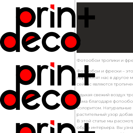
Фотообои тропики и фрес
Фотообои и фрески – это
переносят нас в другое 
сейчас являются тропиче
Вдыхая свежий воздух тр
дома благодаря фотообоя
колоритом. Натуральные 
растительный узор добав
В этой статье мы рассмо
образ интерьера. Вы узна