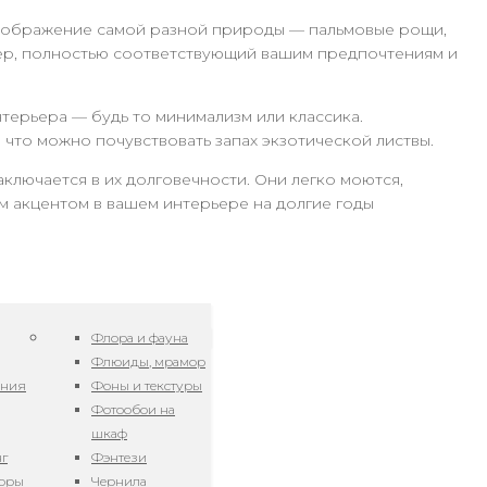
зображение самой разной природы — пальмовые рощи,
ьер, полностью соответствующий вашим предпочтениям и
терьера — будь то минимализм или классика.
что можно почувствовать запах экзотической листвы.
лючается в их долговечности. Они легко моются,
им акцентом в вашем интерьере на долгие годы
Флора и фауна
Флюиды, мрамор
ения
Фоны и текстуры
Фотообои на
шкаф
нг
Фэнтези
зоры
Чернила