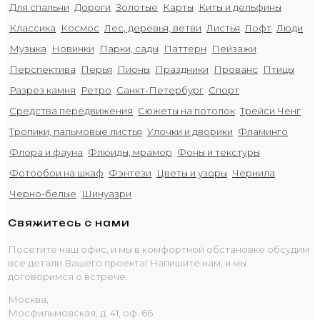
Для спальни
Дороги
Золотые
Карты
Киты и дельфины
Классика
Космос
Лес, деревья, ветви
Листья
Лофт
Люди
Музыка
Новинки
Парки, сады
Паттерн
Пейзажи
Перспектива
Перья
Пионы
Праздники
Прованс
Птицы
Разрез камня
Ретро
Санкт-Петербург
Спорт
Средства передвижения
Сюжеты на потолок
Трейси Ченг
Тропики, пальмовые листья
Улочки и дворики
Фламинго
Флора и фауна
Флюиды, мрамор
Фоны и текстуры
Фотообои на шкаф
Фэнтези
Цветы и узоры
Чернила
Черно-белые
Шинуазри
Свяжитесь с нами
Посетите наш офис, и мы в комфортной обстановке обсудим
все детали Вашего проекта! Напишите нам, и мы
договоримся о встрече.
Москва,
Мосфильмовская, д. 41, оф. 66