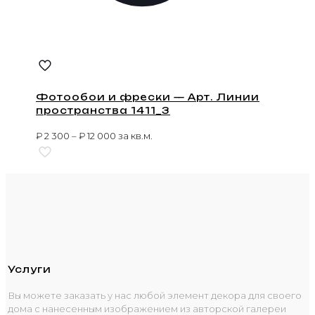
Фотообои и фрески — Арт. Линии
пространства 1411_3
₽
2 300
–
₽
12 000
за кв.м.
Услуги
Вы можете заказать у нас любой элемент декора для своего
дома с нанесенным изображением из авторской галереи