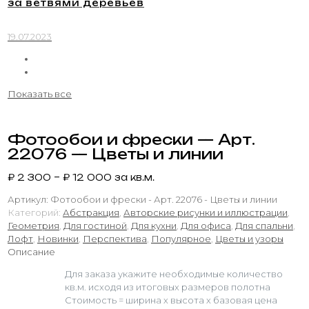
за ветвями деревьев
19.07.2023
Показать все
Фотообои и фрески — Арт.
22076 — Цветы и линии
₽
2 300
–
₽
12 000
за кв.м.
Артикул:
Фотообои и фрески - Арт. 22076 - Цветы и линии
Категорий:
Абстракция
,
Авторские рисунки и иллюстрации
,
Геометрия
,
Для гостиной
,
Для кухни
,
Для офиса
,
Для спальни
,
Лофт
,
Новинки
,
Перспектива
,
Популярное
,
Цветы и узоры
Описание
Для заказа укажите необходимые количество
кв.м. исходя из итоговых размеров полотна
Стоимость = ширина х высота х базовая цена