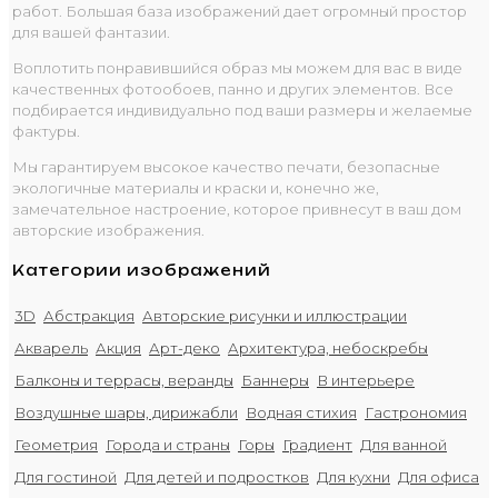
работ. Большая база изображений дает огромный простор
для вашей фантазии.
Воплотить понравившийся образ мы можем для вас в виде
качественных фотообоев, панно и других элементов. Все
подбирается индивидуально под ваши размеры и желаемые
фактуры.
Мы гарантируем высокое качество печати, безопасные
экологичные материалы и краски и, конечно же,
замечательное настроение, которое привнесут в ваш дом
авторские изображения.
Категории изображений
3D
Абстракция
Авторские рисунки и иллюстрации
Акварель
Акция
Арт-деко
Архитектура, небоскребы
Балконы и террасы, веранды
Баннеры
В интерьере
Воздушные шары, дирижабли
Водная стихия
Гастрономия
Геометрия
Города и страны
Горы
Градиент
Для ванной
Для гостиной
Для детей и подростков
Для кухни
Для офиса