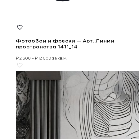
Фотообои и фрески — Арт. Линии
пространства 1411_14
₽
2 300
–
₽
12 000
за кв.м.