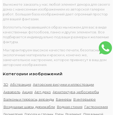
Вы можете заказать у нас любой элемент декора для своего
дома с нанесенным изображением из авторской галереи
работ. Большая база изображений дает огромный простор
для вашей фантазии.
Воплотить понравившийся образ мы можем для вас в виде
качественных фотообоев, панно и других элементов. Все
подбирается индивидуально под ваши размеры и желаемые
фактуры.
Мы гарантируем высокое качество печати, безопасные
экологичные материалы и краски и, конечно же,
замечательное настроение, которое привнесут в ваш дом
авторские изображения.
Категории изображений
3D
Абстракция
Авторские рисунки и иллюстрации
Акварель
Акция
Арт-деко
Архитектура, небоскребы
Балконы и террасы, веранды
Баннеры
В интерьере
Воздушные шары, дирижабли
Водная стихия
Гастрономия
Геометрия
Города и страны
Горы
Градиент
Для ванной