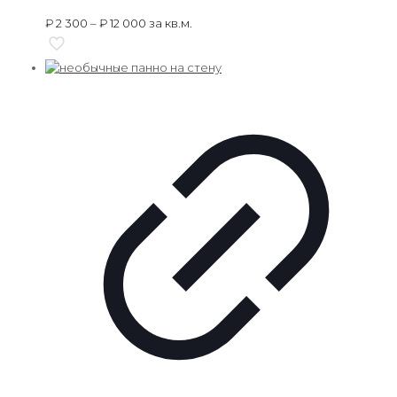
₽
2 300
–
₽
12 000
за кв.м.