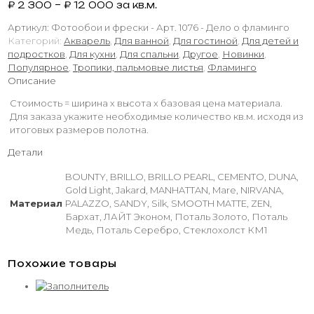
₽
2 300
–
₽
12 000
за кв.м.
Артикул:
Фотообои и фрески - Арт. 1076 - Дело о фламинго
Категорий:
Акварель
,
Для ванной
,
Для гостиной
,
Для детей и
подростков
,
Для кухни
,
Для спальни
,
Другое
,
Новинки
,
Популярное
,
Тропики, пальмовые листья
,
Фламинго
Описание
Стоимость = ширина х высота х базовая цена материала.
Для заказа укажите необходимые количество кв.м. исходя из
итоговых размеров полотна.
Детали
BOUNTY, BRILLO, BRILLO PEARL, CEMENTO, DUNA,
Gold Light, Jakard, MANHATTAN, Mare, NIRVANA,
Материал
PALAZZO, SANDY, Silk, SMOOTH MATTE, ZEN,
Бархат, ЛАЙТ Эконом, Поталь Золото, Поталь
Медь, Поталь Серебро, Стеклохолст КМ1
Похожие товары