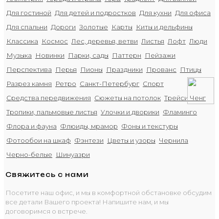
Для гостиной
Для детей и подростков
Для кухни
Для офиса
Для спальни
Дороги
Золотые
Карты
Киты и дельфины
Классика
Космос
Лес, деревья, ветви
Листья
Лофт
Люди
Музыка
Новинки
Парки, сады
Паттерн
Пейзажи
Перспектива
Перья
Пионы
Праздники
Прованс
Птицы
Разрез камня
Ретро
Санкт-Петербург
Спорт
Средства передвижения
Сюжеты на потолок
Трейси Ченг
Тропики, пальмовые листья
Улочки и дворики
Фламинго
Флора и фауна
Флюиды, мрамор
Фоны и текстуры
Фотообои на шкаф
Фэнтези
Цветы и узоры
Чернила
Черно-белые
Шинуазри
Свяжитесь с нами
Посетите наш офис, и мы в комфортной обстановке обсудим
все детали Вашего проекта! Напишите нам, и мы
договоримся о встрече.