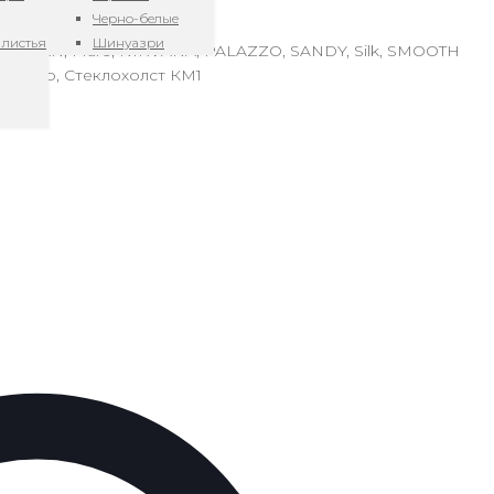
Черно-белые
 листья
Шинуазри
NHATTAN, Mare, NIRVANA, PALAZZO, SANDY, Silk, SMOOTH
еребро, Стеклохолст КМ1