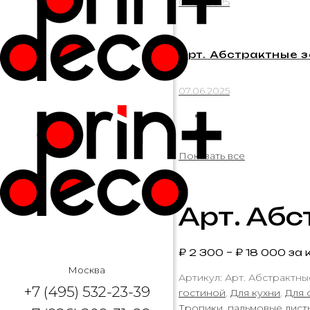
07.06.2025
Арт. Абстрактные 
07.06.2025
Показать все
Арт. Аб
₽
2 300
–
₽
18 000
за к
Москва
Артикул:
Арт. Абстрактны
+7 (495) 532-23-39
гостиной
,
Для кухни
,
Для 
Тропики, пальмовые лист