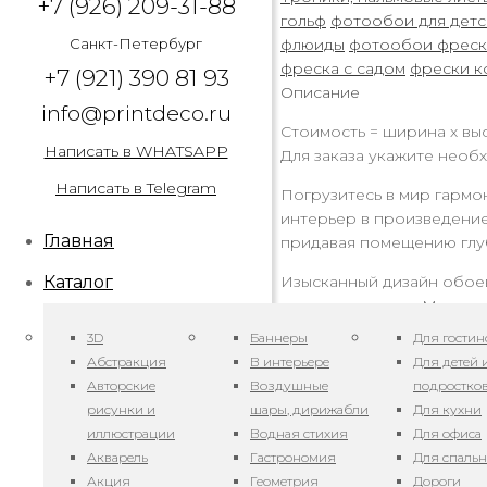
+7 (926) 209-31-88
гольф
фотообои для дет
Санкт-Петербург
флюиды
фотообои фреск
фреска с садом
фрески к
+7 (921) 390 81 93
Описание
info@printdeco.ru
Стоимость = ширина х выс
Написать в WHATSAPP
Для заказа укажите необх
Написать в Telegram
Погрузитесь в мир гармо
интерьер в произведение
Главная
придавая помещению глу
Каталог
Изысканный дизайн обоев
неповторимость. Мы испо
среды.
3D
Баннеры
Для гостин
Абстракция
В интерьере
Для детей 
Эти фотообои станут пре
Авторские
Воздушные
подростко
стилями интерьера, от ми
рисунки и
шары, дирижабли
Для кухни
Заказывая у нас фотообо
иллюстрации
Водная стихия
Для офиса
способное преобразить в
Акварель
Гастрономия
Для спаль
Акция
Геометрия
Дороги