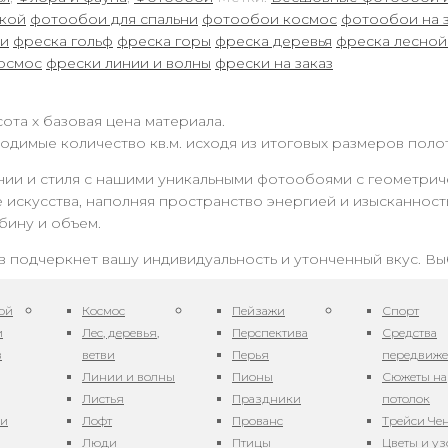
ской
фотообои для спальни
фотообои космос
фотообои на 
и
фреска гольф
фреска горы
фреска деревья
фреска лесной
осмос
фрески линии и волны
фрески на заказ
ота х базовая цена материала.
одимые количество кв.м. исходя из итоговых размеров поло
нии и стиля с нашими уникальными фотообоями с геометри
 искусства, наполняя пространство энергией и изысканность
бину и объем.
 подчеркнет вашу индивидуальность и утонченный вкус. Вы
льзуем только экологически чистые материалы высокого ка
ой
Космос
Пейзажи
Спорт
и
Лес, деревья,
Перспектива
Средства
красным акцентом в любом помещении – будь то гостиная, с
в
ветви
Перья
передвиж
нимализма до элегантной классики.
Линии и волны
Пионы
Сюжеты на
и с геометрическими узорами, вы получаете не просто стен
Листья
Праздники
потолок
аше пространство. Позвольте себе окунуться в мир гармо
ни
Лофт
Прованс
Трейси Че
Люди
Птицы
Цветы и у