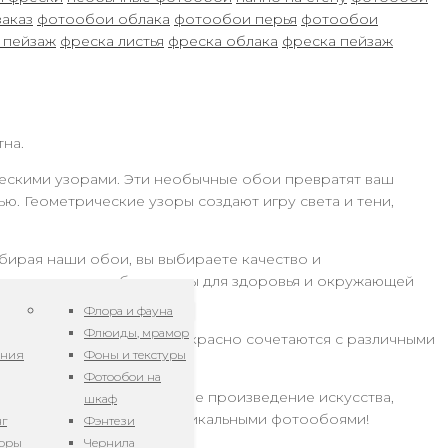
заказ
фотообои облака
фотообои перья
фотообои
 пейзаж
фреска листья
фреска облака
фреска пейзаж
тна.
ческими узорами. Эти необычные обои превратят ваш
ю. Геометрические узоры создают игру света и тени,
бирая наши обои, вы выбираете качество и
чества, которые безопасны для здоровья и окружающей
Флора и фауна
Флюиды, мрамор
пальня или офис. Они прекрасно сочетаются с различными
ения
Фоны и текстуры
Фотообои на
овое покрытие, а настоящее произведение искусства,
шкаф
нии и красоты с нашими уникальными фотообоями!
нг
Фэнтези
зоры
Чернила