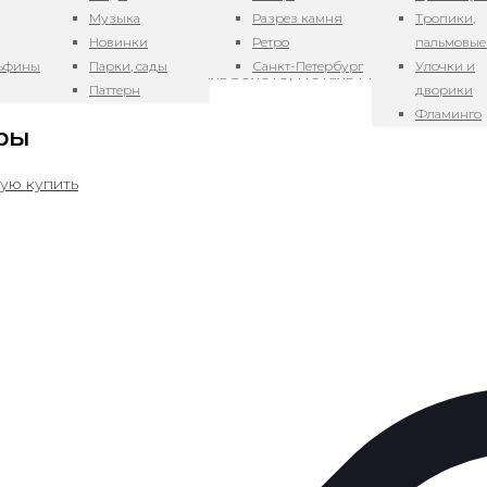
Музыка
Разрез камня
Тропики,
Новинки
Ретро
пальмовые
LO, BRILLO PEARL, CEMENTO, DUNA, Gold Light, Jakard, MA
льфины
Парки, сады
Санкт-Петербург
Улочки и
архат, ЛАЙТ Эконом, Поталь Золото, Поталь Медь, Поталь С
Паттерн
дворики
Фламинго
ры