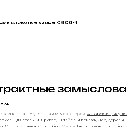
замысловатые узоры 0806-4
страктные замыслова
в.м.
е замысловатые узоры 0806-3
Категорий:
Авторские рисунк
офиса
,
Для спальни
,
Другое
,
Китайский пейзаж
,
Лес, деревья,
ья
,
Флора и фауна
,
Фотообои
Метки:
Бесшовные фотообои 