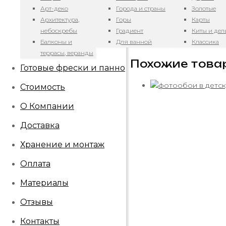
Детали
Арт-деко
Города и страны
Золотые
Архитектура,
Горы
Карты
BOUNTY, BRIL
Материал
небоскребы
Градиент
Киты и де
MATTE, ZEN, Б
Балконы и
Для ванной
Классика
террасы, веранды
Похожие това
Готовые фрески и панно
Стоимость
О Компании
Доставка
Хранение и монтаж
Оплата
Материалы
Отзывы
Контакты