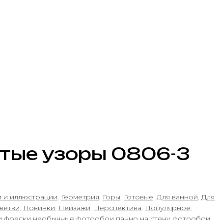
тые узоры 0806-3
и и иллюстрации
,
Геометрия
,
Горы
,
Готовые
,
Для ванной
,
Для
 ветви
,
Новинки
,
Пейзажи
,
Перспектива
,
Популярное
,
и фрески
необычные фотообои
панно на стену
фотообои