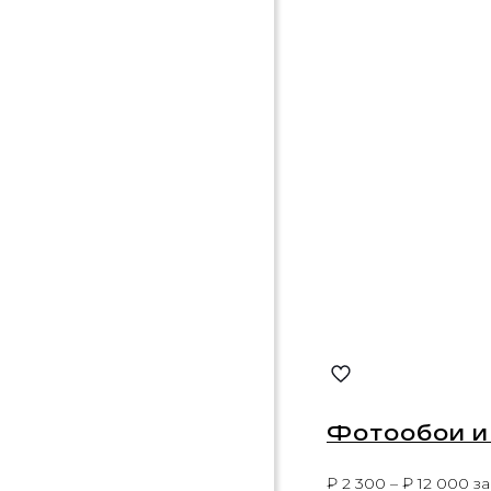
Фотообои и
₽
2 300
–
₽
12 000
за