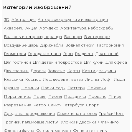
Категории изображений
3D
Абстракция
Авторские рисунки и иллюстрации
Акварель
Акция
Арт-деко
Архитектура, небоскребы
Балконы и террасы, веранды
Баннеры
В интерьере
Воздушные шары, дирижабли
Водная стихия
Гастрономия
Геометрия
Города и страны
Горы
Градиент
Для ванной
Для гостиной
Для детей и подростков
Для кухни
Для офиса
Для спальни
Дороги
Золотые
Карты
Киты и дельфины
Классика
Космос
Лес, деревья, ветви
Листья
Лофт
Люди
Музыка
Новинки
Парки, сады
Паттерн
Пейзажи
Перспектива
Перья
Пионы
Праздники
Прованс
Птицы
Разрез камня
Ретро
Санкт-Петербург
Спорт
Средства передвижения
Сюжеты на потолок
Трейси Ченг
Тропики, пальмовые листья
Улочки и дворики
Фламинго
Флора и фауна
Флюиды, мрамор
Фоны и текстуры