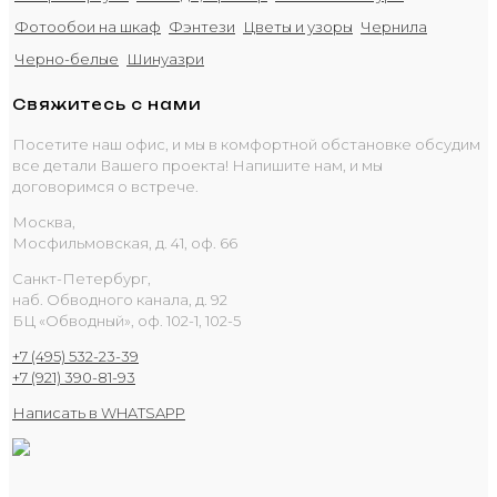
Фотообои на шкаф
Фэнтези
Цветы и узоры
Чернила
Черно-белые
Шинуазри
Свяжитесь с нами
Посетите наш офис, и мы в комфортной обстановке обсудим
все детали Вашего проекта! Напишите нам, и мы
договоримся о встрече.
Москва,
Мосфильмовская, д. 41, оф. 66
Санкт-Петербург,
наб. Обводного канала, д. 92
БЦ «Обводный», оф. 102-1, 102-5
+7 (495) 532-23-39
+7 (921) 390-81-93
Написать в WHATSAPP