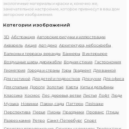
экологичные материалы и краски и, конечно же,
замечательное настроение, которое привнесут в ваш дом
авторские изображения.
Категории изображений
3D
Абстракция
Авторские рисунки и иллюстрации
Акварель
Акция
Арт-деко
Архитектура, небоскребы
Балконы и террасы, веранды
Баннеры
В интерьере
Воздушные шары, дирижабли
Водная стихия
Гастрономия
Геометрия
Города и страны
Горы
Градиент
Для ванной
Для гостиной
Для детей и подростков
Для кухни
Для офиса
Для спальни
Дороги
Золотые
Карты
Киты и дельфины
Классика
Космос
Лес, деревья, ветви
Листья
Лофт
Люди
Музыка
Новинки
Парки, сады
Паттерн
Пейзажи
Перспектива
Перья
Пионы
Праздники
Прованс
Птицы
Разрез камня
Ретро
Санкт-Петербург
Спорт
Средства передвижения
Сюжеты на потолок
Трейси Ченг