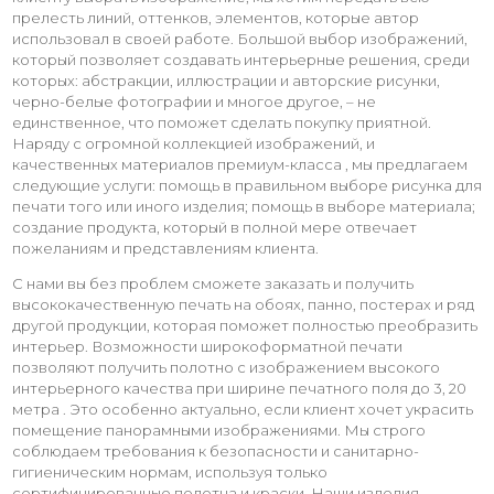
прелесть линий, оттенков, элементов, которые автор
использовал в своей работе. Большой выбор изображений,
который позволяет создавать интерьерные решения, среди
которых: абстракции, иллюстрации и авторские рисунки,
черно-белые фотографии и многое другое, – не
единственное, что поможет сделать покупку приятной.
Наряду с огромной коллекцией изображений, и
качественных материалов премиум-класса , мы предлагаем
следующие услуги: помощь в правильном выборе рисунка для
печати того или иного изделия; помощь в выборе материала;
создание продукта, который в полной мере отвечает
пожеланиям и представлениям клиента.
С нами вы без проблем сможете заказать и получить
высококачественную печать на обоях, панно, постерах и ряд
другой продукции, которая поможет полностью преобразить
интерьер. Возможности широкоформатной печати
позволяют получить полотно с изображением высокого
интерьерного качества при ширине печатного поля до 3, 20
метра . Это особенно актуально, если клиент хочет украсить
помещение панорамными изображениями. Мы строго
соблюдаем требования к безопасности и санитарно-
гигиеническим нормам, используя только
сертифицированные полотна и краски. Наши изделия