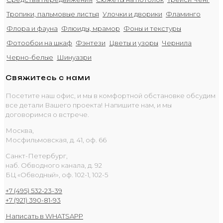
Тропики, пальмовые листья
Улочки и дворики
Фламинго
Флора и фауна
Флюиды, мрамор
Фоны и текстуры
Фотообои на шкаф
Фэнтези
Цветы и узоры
Чернила
Черно-белые
Шинуазри
Свяжитесь с нами
Посетите наш офис, и мы в комфортной обстановке обсудим
все детали Вашего проекта! Напишите нам, и мы
договоримся о встрече.
Москва,
Мосфильмовская, д. 41, оф. 66
Санкт-Петербург,
наб. Обводного канала, д. 92
БЦ «Обводный», оф. 102-1, 102-5
+7 (495) 532-23-39
+7 (921) 390-81-93
Написать в WHATSAPP