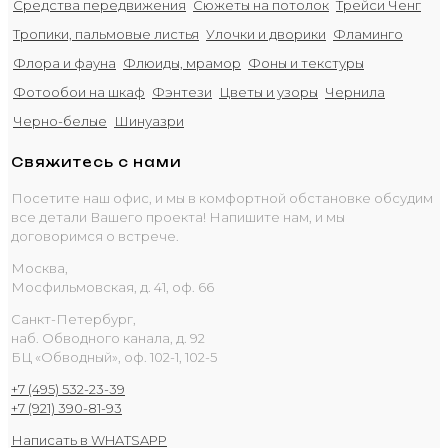
Средства передвижения
Сюжеты на потолок
Трейси Ченг
Тропики, пальмовые листья
Улочки и дворики
Фламинго
Флора и фауна
Флюиды, мрамор
Фоны и текстуры
Фотообои на шкаф
Фэнтези
Цветы и узоры
Чернила
Черно-белые
Шинуазри
Свяжитесь с нами
Посетите наш офис, и мы в комфортной обстановке обсудим
все детали Вашего проекта! Напишите нам, и мы
договоримся о встрече.
Москва,
Мосфильмовская, д. 41, оф. 66
Санкт-Петербург,
наб. Обводного канала, д. 92
БЦ «Обводный», оф. 102-1, 102-5
+7 (495) 532-23-39
+7 (921) 390-81-93
Написать в WHATSAPP