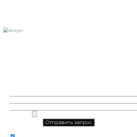
Хотите вписать в интерьер
свое изображение?
Звоните: +7 (495) 532-23-39, +7 (926) 209-31-88, +7 (921) 390
81 93
Соглашаюсь на обработку персональных данных в