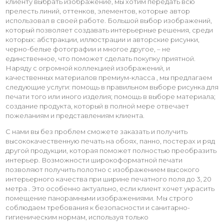
клиенту выбрать изображение, мы хотим передать всю
прелесть линий, оттенков, элементов, которые автор
использовал в своей работе. Большой выбор изображений,
который позволяет создавать интерьерные решения, среди
которых: абстракции, иллюстрации и авторские рисунки,
черно-белые фотографии и многое другое, – не
единственное, что поможет сделать покупку приятной.
Наряду с огромной коллекцией изображений, и
качественных материалов премиум-класса , мы предлагаем
следующие услуги: помощь в правильном выборе рисунка для
печати того или иного изделия; помощь в выборе материала;
создание продукта, который в полной мере отвечает
пожеланиям и представлениям клиента.
С нами вы без проблем сможете заказать и получить
высококачественную печать на обоях, панно, постерах и ряд
другой продукции, которая поможет полностью преобразить
интерьер. Возможности широкоформатной печати
позволяют получить полотно с изображением высокого
интерьерного качества при ширине печатного поля до 3, 20
метра . Это особенно актуально, если клиент хочет украсить
помещение панорамными изображениями. Мы строго
соблюдаем требования к безопасности и санитарно-
гигиеническим нормам, используя только