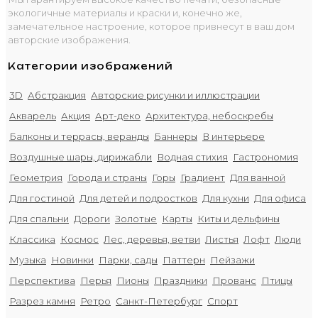
экологичные материалы и краски и, конечно же,
замечательное настроение, которое привнесут в ваш дом
авторские изображения.
Категории изображений
3D
Абстракция
Авторские рисунки и иллюстрации
Акварель
Акция
Арт-деко
Архитектура, небоскребы
Балконы и террасы, веранды
Баннеры
В интерьере
Воздушные шары, дирижабли
Водная стихия
Гастрономия
Геометрия
Города и страны
Горы
Градиент
Для ванной
Для гостиной
Для детей и подростков
Для кухни
Для офиса
Для спальни
Дороги
Золотые
Карты
Киты и дельфины
Классика
Космос
Лес, деревья, ветви
Листья
Лофт
Люди
Музыка
Новинки
Парки, сады
Паттерн
Пейзажи
Перспектива
Перья
Пионы
Праздники
Прованс
Птицы
Разрез камня
Ретро
Санкт-Петербург
Спорт