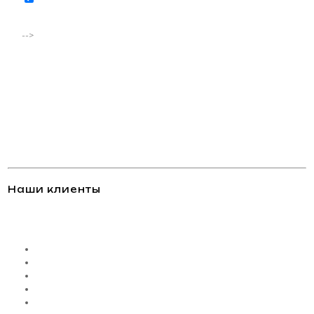
соответствии с
политикой конфиденциальности
-->
Наши клиенты