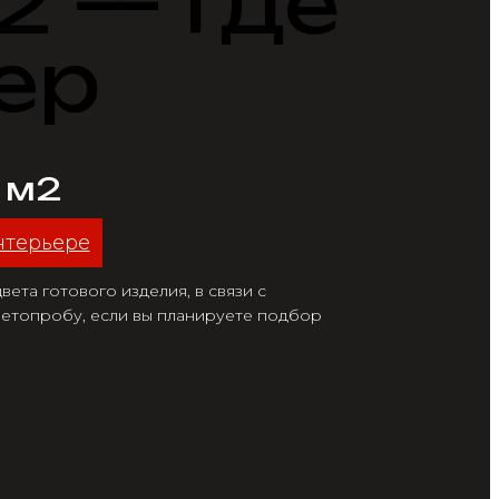
2 — Где
ер
/ м2
нтерьере
ета готового изделия, в связи с
етопробу, если вы планируете подбор