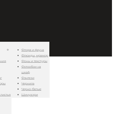
Флора и фауна
Флюиды, мрамор
ения
Фоны и текстуры
Фотообои на
шкаф
нг
Фэнтези
зоры
Чернила
Черно-белые
 листья
Шинуазри