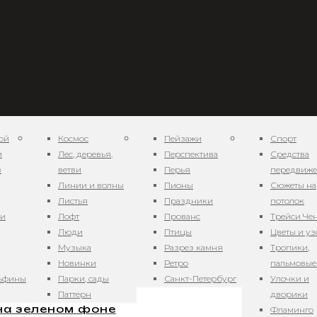
ой
Космос
Пейзажи
Спорт
и
Лес, деревья,
Перспектива
Средства
в
ветви
Перья
передвиж
Линии и волны
Пионы
Сюжеты на
Листья
Праздники
потолок
ни
Лофт
Прованс
Трейси Че
удесный мир
Люди
Птицы
Цветы и у
Музыка
Разрез камня
Тропики,
Новинки
Ретро
пальмовые
льфины
Парки, сады
Санкт-Петербург
Улочки и
Паттерн
дворики
 на зеленом фоне
Фламинго