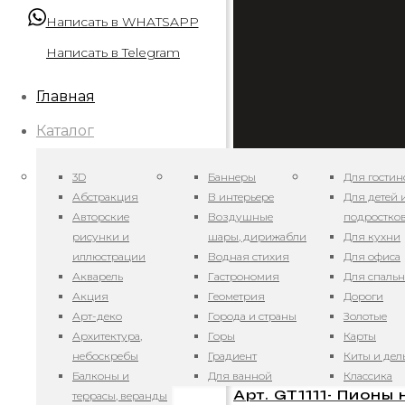
Написать в WHATSAPP
Написать в Telegram
Главная
Каталог
3D
Баннеры
Для гостин
Абстракция
В интерьере
Для детей 
Авторские
Воздушные
подростко
рисунки и
шары, дирижабли
Для кухни
иллюстрации
Водная стихия
Для офиса
Акварель
Гастрономия
Для спаль
Арт. GT121123 — Ч
Акция
Геометрия
Дороги
Арт-деко
Города и страны
Золотые
09.11.2020
Архитектура,
Горы
Карты
небоскребы
Градиент
Киты и де
Балконы и
Для ванной
Классика
Арт. GT1111- Пионы
террасы, веранды