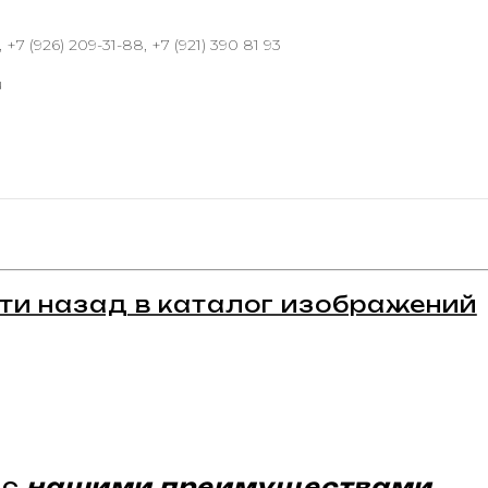
 +7 (926) 209-31-88, +7 (921) 390 81 93
u
ти назад в каталог изображений
 с
нашими преимуществами