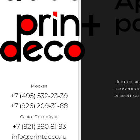
А
р
Цвет на эк
Москва
особеннос
+7 (495) 532-23-39
элементов
+7 (926) 209-31-88
Санкт-Петербург
+7 (921) 390 81 93
info@printdeco.ru