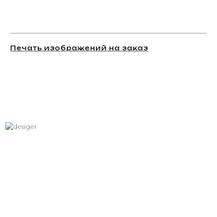
Печать изображений на заказ
Хотите вписать в интерьер
свое изображение?
Звоните: +7 (495) 532-23-39, +7 (926) 209-31-88, +7 (921) 390
81 93