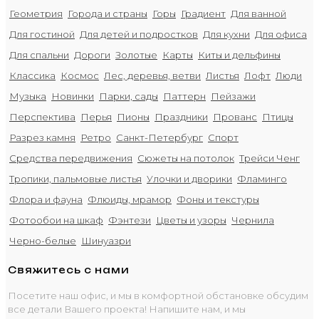
Геометрия
Города и страны
Горы
Градиент
Для ванной
Для гостиной
Для детей и подростков
Для кухни
Для офиса
Для спальни
Дороги
Золотые
Карты
Киты и дельфины
Классика
Космос
Лес, деревья, ветви
Листья
Лофт
Люди
Музыка
Новинки
Парки, сады
Паттерн
Пейзажи
Перспектива
Перья
Пионы
Праздники
Прованс
Птицы
Разрез камня
Ретро
Санкт-Петербург
Спорт
Средства передвижения
Сюжеты на потолок
Трейси Ченг
Тропики, пальмовые листья
Улочки и дворики
Фламинго
Флора и фауна
Флюиды, мрамор
Фоны и текстуры
Фотообои на шкаф
Фэнтези
Цветы и узоры
Чернила
Черно-белые
Шинуазри
Свяжитесь с нами
Посетите наш офис, и мы в комфортной обстановке обсудим
все детали Вашего проекта! Напишите нам, и мы