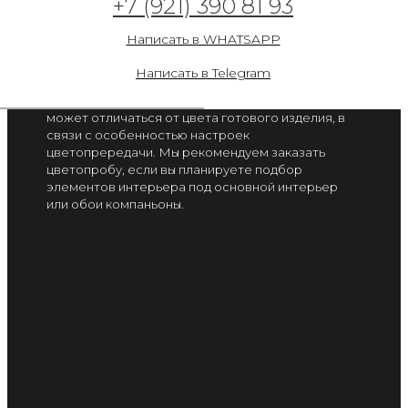
+7 (921) 390 81 93
Кристаллы в
невесомости
Написать в WHATSAPP
от 2 300 руб. / м2
Написать в Telegram
Цвет на экране вашего смартфона или монитора
может отличаться от цвета готового изделия, в
связи с особенностью настроек
цветопрередачи. Мы рекомендуем заказать
цветопробу, если вы планируете подбор
элементов интерьера под основной интерьер
или обои компаньоны.