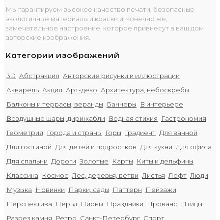
Мы гарантируем высокое качество печати, безопасные
экологичные материалы и краски и, конечно же,
замечательное настроение, которое привнесут в ваш дом
авторские изображения.
Категории изображений
3D
Абстракция
Авторские рисунки и иллюстрации
Акварель
Акция
Арт-деко
Архитектура, небоскребы
Балконы и террасы, веранды
Баннеры
В интерьере
Воздушные шары, дирижабли
Водная стихия
Гастрономия
Геометрия
Города и страны
Горы
Градиент
Для ванной
Для гостиной
Для детей и подростков
Для кухни
Для офиса
Для спальни
Дороги
Золотые
Карты
Киты и дельфины
Классика
Космос
Лес, деревья, ветви
Листья
Лофт
Люди
Музыка
Новинки
Парки, сады
Паттерн
Пейзажи
Перспектива
Перья
Пионы
Праздники
Прованс
Птицы
Разрез камня
Ретро
Санкт-Петербург
Спорт