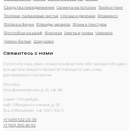
Средства передвижения
Сюжеты на потолок
Трейси Ченг
Тропики, пальмовые листья
Улочки и дворики
Фламинго
Флора и фауна
Флюиды, мрамор
Фоны и текстуры
Фотообои на шкаф
Фэнтези
Цветы и узоры
Чернила
Черно-белые
Шинуазри
Свяжитесь с нами
Посетите наш офис, и мы в комфортной обстановке обсудим
все детали Вашего проекта! Напишите нам, и мы
договоримся о встрече.
Москва,
Мосфильмовская, д. 41, оф. 66
Санкт-Петербург,
наб. Обводного канала, д. 92
БЦ «Обводный», оф. 102-1, 102-5
+7 (495) 532-23-39
+7 (921) 390-81-93