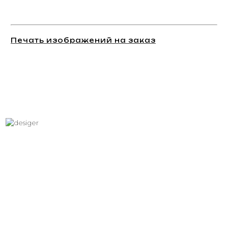
Печать изображений на заказ
Хотите вписать в интерьер
свое изображение?
Звоните: +7 (495) 532-23-39, +7 (926) 209-31-88, +7 (921) 390
81 93