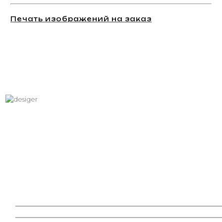
Печать изображений на заказ
Хотите вписать в интерьер
свое изображение?
Звоните: +7 (495) 532-23-39, +7 (926) 209-31-88, +7 (921) 390
81 93