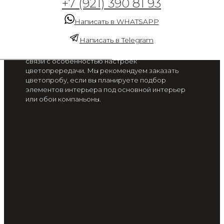
+7 (921) 390 81 93
1308
Написать в WHATSAPP
от 2 300 руб. / м2
Написать в Telegram
Цвет на экране вашего смартфона или монитора
может отличаться от цвета готового изделия, в
связи с особенностью настроек
цветопрередачи. Мы рекомендуем заказать
цветопробу, если вы планируете подбор
элементов интерьера под основной интерьер
или обои компаньоны.