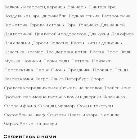
Балконы и террасы, веранды
Баннеры
В интерьере
Воздушные шары, дирижабли
Водная стихия
Гастрономия
Геометрия
Города и страны
Горы
Градиент
Для ванной
Для гостиной
Для детей и подростков
Для кухни
Для офиса
Для спальни
Дороги
Золотые
Карты
Киты и дельфины
Классика
Космос
Лес, деревья, ветви
Листья
Лофт
Люди
Музыка
Новинки
Парки, сады
Паттерн
Пейзажи
Перспектива
Перья
Пионы
Праздники
Прованс
Птицы
Разрез камня
Ретро
Санкт-Петербург
Спорт
Средства передвижения
Сюжеты на потолок
Трейси Ченг
Тропики, пальмовые листья
Улочки и дворики
Фламинго
Флора и фауна
Флюиды, мрамор
Фоны и текстуры
Фотообои на шкаф
Фэнтези
Цветы и узоры
Чернила
Черно-белые
Шинуазри
Свяжитесь с нами