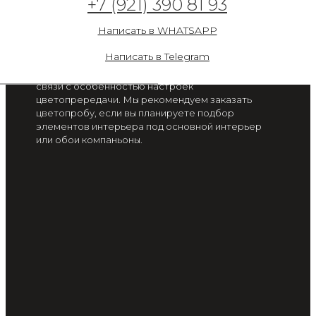
+7 (921) 390 81 93
Солнечный день
Написать в WHATSAPP
от 2 300 руб. / м2
Написать в Telegram
Цвет на экране вашего смартфона или монитора
может отличаться от цвета готового изделия, в
связи с особенностью настроек
цветопрередачи. Мы рекомендуем заказать
цветопробу, если вы планируете подбор
элементов интерьера под основной интерьер
или обои компаньоны.