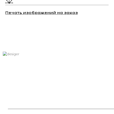
Печать изображений на заказ
Хотите вписать в интерьер
свое изображение?
Звоните: +7 (495) 532-23-39, +7 (926) 209-31-88, +7 (921) 390
81 93