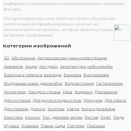
подбирается индивидуально под ваши размеры и желаемые
фактуры.
Мы гарантируем высокое качество печати, безопасные
экологичные материалы и краски и, конечно же,
замечательное настроение, которое привнесут в ваш дом
авторские изображения.
Категории изображений
3D
Абстракция
Авторские рисунки и иллюстрации
Акварель
Акция
Арт-деко
Архитектура, небоскребы
Балконы и террасы, веранды
Баннеры
В интерьере
Воздушные шары, дирижабли
Водная стихия
Гастрономия
Геометрия
Города и страны
Горы
Градиент
Для ванной
Для гостиной
Для детей и подростков
Для кухни
Для офиса
Для спальни
Дороги
Золотые
Карты
Киты и дельфины
Классика
Космос
Лес, деревья, ветви
Листья
Лофт
Люди
Музыка
Новинки
Парки, сады
Паттерн
Пейзажи