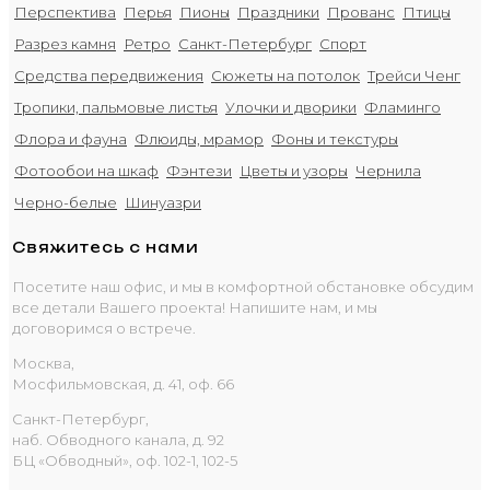
Перспектива
Перья
Пионы
Праздники
Прованс
Птицы
Разрез камня
Ретро
Санкт-Петербург
Спорт
Средства передвижения
Сюжеты на потолок
Трейси Ченг
Тропики, пальмовые листья
Улочки и дворики
Фламинго
Флора и фауна
Флюиды, мрамор
Фоны и текстуры
Фотообои на шкаф
Фэнтези
Цветы и узоры
Чернила
Черно-белые
Шинуазри
Свяжитесь с нами
Посетите наш офис, и мы в комфортной обстановке обсудим
все детали Вашего проекта! Напишите нам, и мы
договоримся о встрече.
Москва,
Мосфильмовская, д. 41, оф. 66
Санкт-Петербург,
наб. Обводного канала, д. 92
БЦ «Обводный», оф. 102-1, 102-5