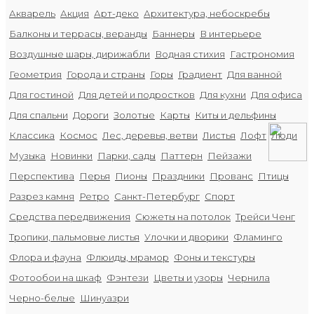
Акварель
Акция
Арт-деко
Архитектура, небоскребы
Балконы и террасы, веранды
Баннеры
В интерьере
Воздушные шары, дирижабли
Водная стихия
Гастрономия
Геометрия
Города и страны
Горы
Градиент
Для ванной
Для гостиной
Для детей и подростков
Для кухни
Для офиса
Для спальни
Дороги
Золотые
Карты
Киты и дельфины
Классика
Космос
Лес, деревья, ветви
Листья
Лофт
Люди
Музыка
Новинки
Парки, сады
Паттерн
Пейзажи
Перспектива
Перья
Пионы
Праздники
Прованс
Птицы
Разрез камня
Ретро
Санкт-Петербург
Спорт
Средства передвижения
Сюжеты на потолок
Трейси Ченг
Тропики, пальмовые листья
Улочки и дворики
Фламинго
Флора и фауна
Флюиды, мрамор
Фоны и текстуры
Фотообои на шкаф
Фэнтези
Цветы и узоры
Чернила
Черно-белые
Шинуазри