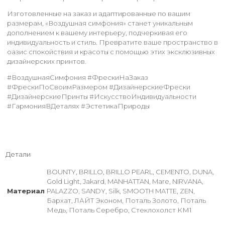
Изготовленные на заказ и адаптированные по вашим
размерам, «Воздушная симфония» станет уникальным
дополнением к вашему интерьеру, подчеркивая его
индивидуальность и стиль. Превратите ваше пространство в
оазис спокойствия и красоты с помощью этих эксклюзивных
дизайнерских принтов.
#ВоздушнаяСимфония #ФрескиНаЗаказ
#ФрескиПоСвоимРазмером #ДизайнерскиеФрески
#ДизайнерскиеПринты #ИскусствоИндивидуальности
#ГармонияВДеталях #ЭстетикаПрироды
Детали
BOUNTY, BRILLO, BRILLO PEARL, CEMENTO, DUNA,
Gold Light, Jakard, MANHATTAN, Mare, NIRVANA,
Материал
PALAZZO, SANDY, Silk, SMOOTH MATTE, ZEN,
Бархат, ЛАЙТ Эконом, Поталь Золото, Поталь
Медь, Поталь Серебро, Стеклохолст КМ1