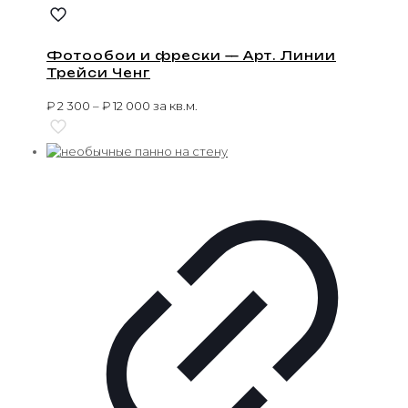
Фотообои и фрески — Арт. Линии
Трейси Ченг
₽
2 300
–
₽
12 000
за кв.м.