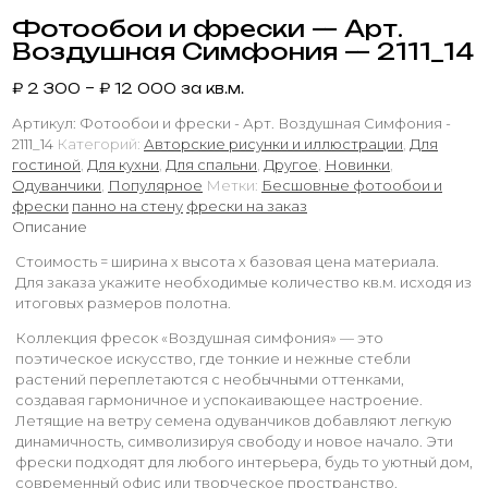
Фотообои и фрески — Арт.
Воздушная Симфония — 2111_14
₽
2 300
–
₽
12 000
за кв.м.
Артикул:
Фотообои и фрески - Арт. Воздушная Симфония -
2111_14
Категорий:
Авторские рисунки и иллюстрации
,
Для
гостиной
,
Для кухни
,
Для спальни
,
Другое
,
Новинки
,
Одуванчики
,
Популярное
Метки:
Бесшовные фотообои и
фрески
панно на стену
фрески на заказ
Описание
Стоимость = ширина х высота х базовая цена материала.
Для заказа укажите необходимые количество кв.м. исходя из
итоговых размеров полотна.
Коллекция фресок «Воздушная симфония» — это
поэтическое искусство, где тонкие и нежные стебли
растений переплетаются с необычными оттенками,
создавая гармоничное и успокаивающее настроение.
Летящие на ветру семена одуванчиков добавляют легкую
динамичность, символизируя свободу и новое начало. Эти
фрески подходят для любого интерьера, будь то уютный дом,
современный офис или творческое пространство.