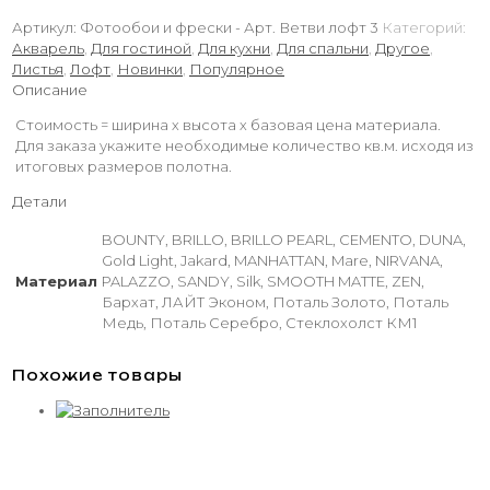
Артикул:
Фотообои и фрески - Арт. Ветви лофт 3
Категорий:
Акварель
,
Для гостиной
,
Для кухни
,
Для спальни
,
Другое
,
Листья
,
Лофт
,
Новинки
,
Популярное
Описание
Стоимость = ширина х высота х базовая цена материала.
Для заказа укажите необходимые количество кв.м. исходя из
итоговых размеров полотна.
Детали
BOUNTY, BRILLO, BRILLO PEARL, CEMENTO, DUNA,
Gold Light, Jakard, MANHATTAN, Mare, NIRVANA,
Материал
PALAZZO, SANDY, Silk, SMOOTH MATTE, ZEN,
Бархат, ЛАЙТ Эконом, Поталь Золото, Поталь
Медь, Поталь Серебро, Стеклохолст КМ1
Похожие товары