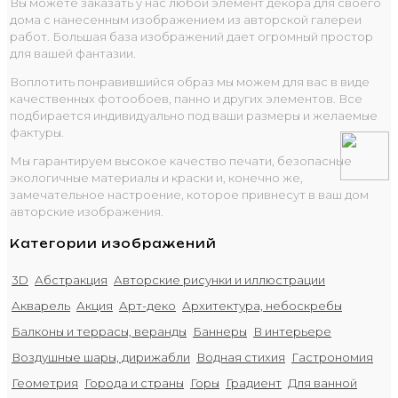
Вы можете заказать у нас любой элемент декора для своего
дома с нанесенным изображением из авторской галереи
работ. Большая база изображений дает огромный простор
для вашей фантазии.
Воплотить понравившийся образ мы можем для вас в виде
качественных фотообоев, панно и других элементов. Все
подбирается индивидуально под ваши размеры и желаемые
фактуры.
Мы гарантируем высокое качество печати, безопасные
экологичные материалы и краски и, конечно же,
замечательное настроение, которое привнесут в ваш дом
авторские изображения.
Категории изображений
3D
Абстракция
Авторские рисунки и иллюстрации
Акварель
Акция
Арт-деко
Архитектура, небоскребы
Балконы и террасы, веранды
Баннеры
В интерьере
Воздушные шары, дирижабли
Водная стихия
Гастрономия
Геометрия
Города и страны
Горы
Градиент
Для ванной