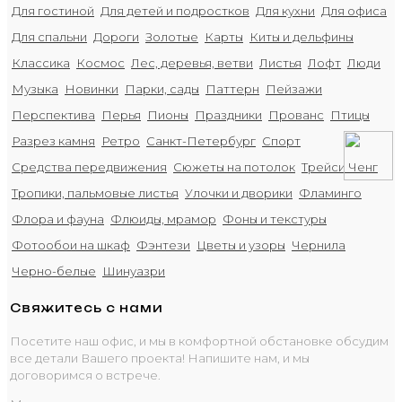
Для гостиной
Для детей и подростков
Для кухни
Для офиса
Для спальни
Дороги
Золотые
Карты
Киты и дельфины
Классика
Космос
Лес, деревья, ветви
Листья
Лофт
Люди
Музыка
Новинки
Парки, сады
Паттерн
Пейзажи
Перспектива
Перья
Пионы
Праздники
Прованс
Птицы
Разрез камня
Ретро
Санкт-Петербург
Спорт
Средства передвижения
Сюжеты на потолок
Трейси Ченг
Тропики, пальмовые листья
Улочки и дворики
Фламинго
Флора и фауна
Флюиды, мрамор
Фоны и текстуры
Фотообои на шкаф
Фэнтези
Цветы и узоры
Чернила
Черно-белые
Шинуазри
Свяжитесь с нами
Посетите наш офис, и мы в комфортной обстановке обсудим
все детали Вашего проекта! Напишите нам, и мы
договоримся о встрече.