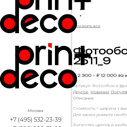
Показать все
Фотообо
2511_9
₽
2 300
–
₽
12 000
за к
Артикул:
Фотообои и фрес
Другое
,
Новинки
,
Популя
Описание
Стоимость = ширина х выс
Москва
Для заказа укажите необх
+7 (495) 532-23-39
Богатство цветов и изоб