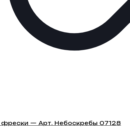
 фрески — Арт. Небоскребы 07128