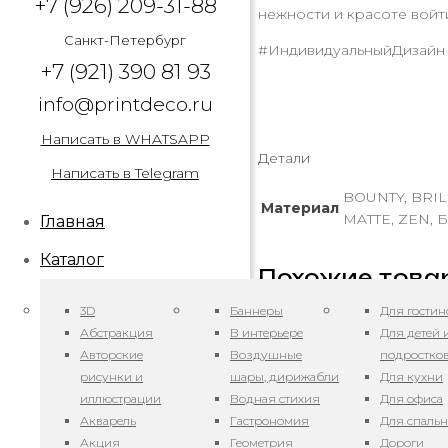
+7 (926) 209-31-88
нежности и красоте войт
Санкт-Петербург
#ИндивидуальныйДизайн
+7 (921) 390 81 93
info@printdeco.ru
Написать в WHATSAPP
Детали
Написать в Telegram
BOUNTY, BRIL
Материал
MATTE, ZEN, Б
Главная
Каталог
Похожие това
3D
Баннеры
Для гостин
Абстракция
В интерьере
Для детей 
Авторские
Воздушные
подростко
рисунки и
шары, дирижабли
Для кухни
иллюстрации
Водная стихия
Для офиса
Акварель
Гастрономия
Для спаль
Акция
Геометрия
Дороги