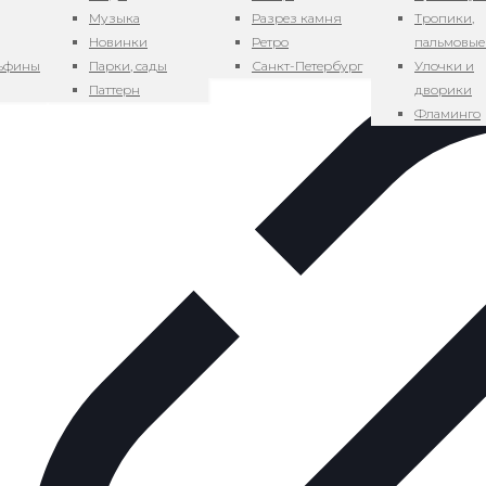
Музыка
Разрез камня
Тропики,
Новинки
Ретро
пальмовые
льфины
Парки, сады
Санкт-Петербург
Улочки и
Паттерн
дворики
Фламинго