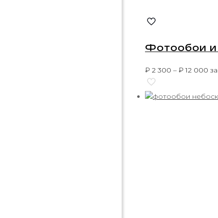
Фотообои и 
₽
2 300
–
₽
12 000
за