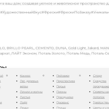
и в ваш дом, создавая уютное и живописное пространство д
 #ХудожественныйВкус#Фрески#ФрескиПоЗаказу#Уникал
LO, BRILLO PEARL, CEMENTO, DUNA, Gold Light, Jakard, MA
архат, ЛАЙТ Эконом, Поталь Золото, Поталь Медь, Поталь С
ры
ой
Космос
Пейзажи
Спорт
и
Лес, деревья,
Перспектива
Средства
в
ветви
Перья
передвиж
Линии и волны
Пионы
Сюжеты на
Листья
Праздники
потолок
ни
Лофт
Прованс
Трейси Че
Люди
Птицы
Цветы и у