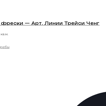
фрески — Арт. Линии Трейси Ченг
 кв.м.