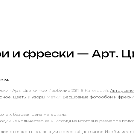
и и фрески — Арт. Ц
в.м.
ки - Арт. Цветочное Изобилие 2511_9
Категорий:
Авторские
рное
,
Цветы и узоры
Метки:
Бесшовные фотообои и фреск
ота х базовая цена материала.
одимые количество кв.м. исходя из итоговых размеров поло
илие оттенков в коллекции фресок «Цветочное Изобилие» ст