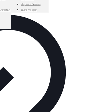
Черно-белые
 листья
Шинуазри