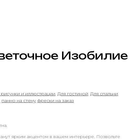
веточное Изобилие
 рисунки и иллюстрации
,
Для гостиной
,
Для спальни
,
и
панно на стену
фрески на заказ
тна.
анут ярким акцентом в вашем интерьере. Позвольте