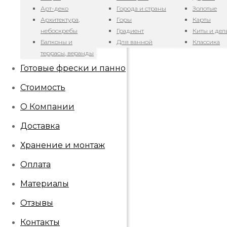
Арт-деко
Города и страны
Золотые
Архитектура,
Горы
Карты
небоскребы
Градиент
Киты и де
Балконы и
Для ванной
Классика
террасы, веранды
Готовые фрески и панно
Стоимость
О Компании
Доставка
Хранение и монтаж
Оплата
Материалы
Отзывы
Контакты