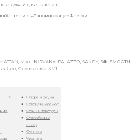
ля отдыха и вдохновения.
ьныйИнтерьер #ЗапоминающиеФрески
NHATTAN, Mare, NIRVANA, PALAZZO, SANDY, Silk, SMOOTH
еребро, Стеклохолст КМ1
Флора и фауна
Флюиды, мрамор
ения
Фоны и текстуры
Фотообои на
шкаф
нг
Фэнтези
зоры
Чернила