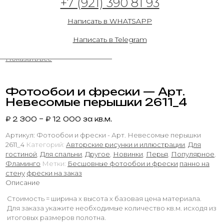
+7 (921) 390 81 93
26.11.2024
Написать в WHATSAPP
Написать в Telegram
Показать все
Фотообои и фрески — Арт.
Невесомые перышки 2611_4
₽
2 300
–
₽
12 000
за кв.м.
Артикул:
Фотообои и фрески - Арт. Невесомые перышки
2611_4
Категорий:
Авторские рисунки и иллюстрации
,
Для
гостиной
,
Для спальни
,
Другое
,
Новинки
,
Перья
,
Популярное
,
Фламинго
Метки:
Бесшовные фотообои и фрески
панно на
стену
фрески на заказ
Описание
Стоимость = ширина х высота х базовая цена материала.
Для заказа укажите необходимые количество кв.м. исходя из
итоговых размеров полотна.