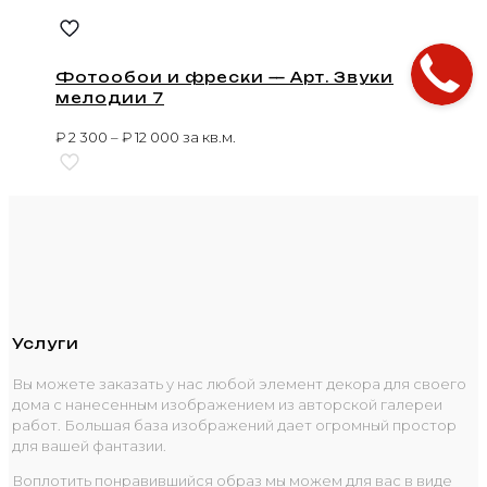
Фотообои и фрески — Арт. Звуки
мелодии 7
₽
2 300
–
₽
12 000
за кв.м.
Услуги
Вы можете заказать у нас любой элемент декора для своего
дома с нанесенным изображением из авторской галереи
работ. Большая база изображений дает огромный простор
для вашей фантазии.
Воплотить понравившийся образ мы можем для вас в виде