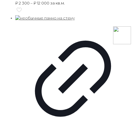
₽
2 300
–
₽
12 000
за кв.м.