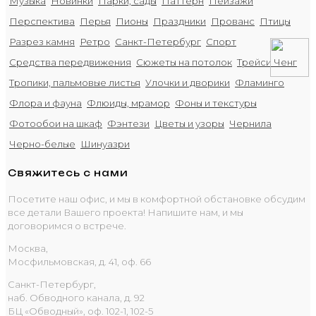
Музыка
Новинки
Парки, сады
Паттерн
Пейзажи
Перспектива
Перья
Пионы
Праздники
Прованс
Птицы
Разрез камня
Ретро
Санкт-Петербург
Спорт
Средства передвижения
Сюжеты на потолок
Трейси Ченг
Тропики, пальмовые листья
Улочки и дворики
Фламинго
Флора и фауна
Флюиды, мрамор
Фоны и текстуры
Фотообои на шкаф
Фэнтези
Цветы и узоры
Чернила
Черно-белые
Шинуазри
Свяжитесь с нами
Посетите наш офис, и мы в комфортной обстановке обсудим
все детали Вашего проекта! Напишите нам, и мы
договоримся о встрече.
Москва,
Мосфильмовская, д. 41, оф. 66
Санкт-Петербург,
наб. Обводного канала, д. 92
БЦ «Обводный», оф. 102-1, 102-5