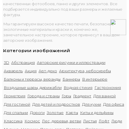
качественных фотообоев, панно и других элементов. Все
подбирается индивидуально под ваши размеры и желаемые
фактуры.
Мы гарантируем высокое качество печати, безопасные
экологичные материалы и краски и, конечно же,
замечательное настроение, которое привнесут в ваш дом
авторские изображения.
Категории изображений
3D
Абстракция
Авторские рисунки и иллюстрации
Акварель
Акция
Арт-деко
Архитектура, небоскребы
Балконы и террасы, веранды
Баннеры
В интерьере
Воздушные шары, дирижабли
Водная стихия
Гастрономия
Геометрия
Города и страны
Горы
Градиент
Для ванной
Для гостиной
Для детей и подростков
Для кухни
Для офиса
Для спальни
Дороги
Золотые
Карты
Киты и дельфины
Классика
Космос
Лес, деревья, ветви
Листья
Лофт
Люди