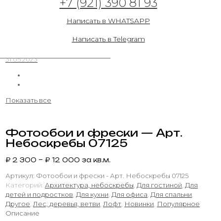
+7 (921) 390 81 93
Написать в WHATSAPP
Фотообои и фрески — Арт. Небоскребы
071213
Написать в Telegram
31.05.2023
Показать все
Фотообои и фрески — Арт.
Небоскребы 07125
₽
2 300
–
₽
12 000
за кв.м.
Артикул:
Фотообои и фрески - Арт. Небоскребы 07125
Категорий:
Архитектура, небоскребы
,
Для гостиной
,
Для
детей и подростков
,
Для кухни
,
Для офиса
,
Для спальни
,
Другое
,
Лес, деревья, ветви
,
Лофт
,
Новинки
,
Популярное
Описание