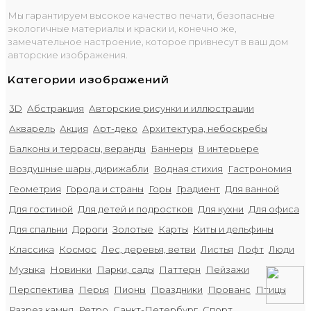
Мы гарантируем высокое качество печати, безопасные
экологичные материалы и краски и, конечно же,
замечательное настроение, которое привнесут в ваш дом
авторские изображения.
Категории изображений
3D
Абстракция
Авторские рисунки и иллюстрации
Акварель
Акция
Арт-деко
Архитектура, небоскребы
Балконы и террасы, веранды
Баннеры
В интерьере
Воздушные шары, дирижабли
Водная стихия
Гастрономия
Геометрия
Города и страны
Горы
Градиент
Для ванной
Для гостиной
Для детей и подростков
Для кухни
Для офиса
Для спальни
Дороги
Золотые
Карты
Киты и дельфины
Классика
Космос
Лес, деревья, ветви
Листья
Лофт
Люди
Музыка
Новинки
Парки, сады
Паттерн
Пейзажи
Перспектива
Перья
Пионы
Праздники
Прованс
Птицы
Разрез камня
Ретро
Санкт-Петербург
Спорт