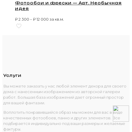
Фотообои и фрески — Арт. Необычная
идея
₽
2 300
–
₽
12 000
за кв.м.
Услуги
Вы можете заказать у нас любой элемент декора для своего
дома с нанесенным изображением из авторской галереи
работ. Большая база изображений дает огромный простор
для вашей фантазии.
Воплотить понравившийся образ мы можем для вас в виде
качественных фотообоев, панно и других элементов. Все
подбирается индивидуально под ваши размеры и желаемые
фактуры.