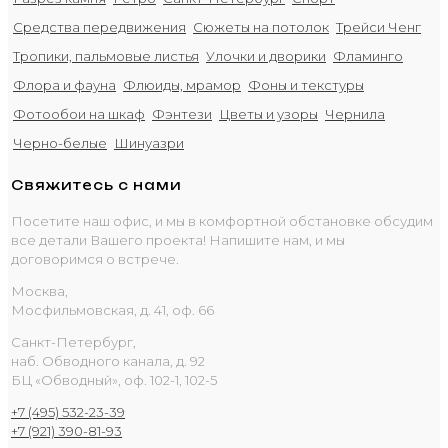
Средства передвижения
Сюжеты на потолок
Трейси Ченг
Тропики, пальмовые листья
Улочки и дворики
Фламинго
Флора и фауна
Флюиды, мрамор
Фоны и текстуры
Фотообои на шкаф
Фэнтези
Цветы и узоры
Чернила
Черно-белые
Шинуазри
Свяжитесь с нами
Посетите наш офис, и мы в комфортной обстановке обсудим
все детали Вашего проекта! Напишите нам, и мы
договоримся о встрече.
Москва,
Мосфильмовская, д. 41, оф. 66
Санкт-Петербург,
наб. Обводного канала, д. 92
БЦ «Обводный», оф. 102-1, 102-5
+7 (495) 532-23-39
+7 (921) 390-81-93