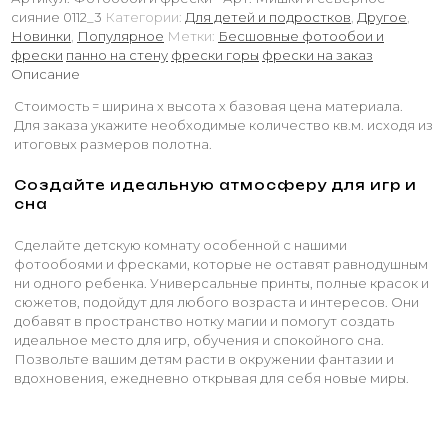
сияние 0112_3
Категории:
Для детей и подростков
,
Другое
,
Новинки
,
Популярное
Метки:
Бесшовные фотообои и
фрески
панно на стену
фрески горы
фрески на заказ
Описание
Стоимость = ширина х высота х базовая цена материала.
Для заказа укажите необходимые количество кв.м. исходя из
итоговых размеров полотна.
Создайте идеальную атмосферу для игр и
сна
Сделайте детскую комнату особенной с нашими
фотообоями и фресками, которые не оставят равнодушным
ни одного ребенка. Универсальные принты, полные красок и
сюжетов, подойдут для любого возраста и интересов. Они
добавят в пространство нотку магии и помогут создать
идеальное место для игр, обучения и спокойного сна.
Позвольте вашим детям расти в окружении фантазии и
вдохновения, ежедневно открывая для себя новые миры.