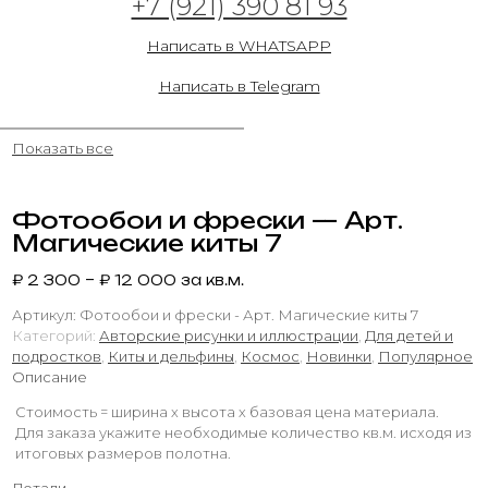
+7 (921) 390 81 93
6
Написать в WHATSAPP
15.05.2023
Написать в Telegram
Показать все
Фотообои и фрески — Арт.
Магические киты 7
₽
2 300
–
₽
12 000
за кв.м.
Артикул:
Фотообои и фрески - Арт. Магические киты 7
Категорий:
Авторские рисунки и иллюстрации
,
Для детей и
подростков
,
Киты и дельфины
,
Космос
,
Новинки
,
Популярное
Описание
Стоимость = ширина х высота х базовая цена материала.
Для заказа укажите необходимые количество кв.м. исходя из
итоговых размеров полотна.