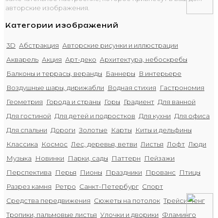
авторские изображения.
Категории изображений
3D
Абстракция
Авторские рисунки и иллюстрации
Акварель
Акция
Арт-деко
Архитектура, небоскребы
Балконы и террасы, веранды
Баннеры
В интерьере
Воздушные шары, дирижабли
Водная стихия
Гастрономия
Геометрия
Города и страны
Горы
Градиент
Для ванной
Для гостиной
Для детей и подростков
Для кухни
Для офиса
Для спальни
Дороги
Золотые
Карты
Киты и дельфины
Классика
Космос
Лес, деревья, ветви
Листья
Лофт
Люди
Музыка
Новинки
Парки, сады
Паттерн
Пейзажи
Перспектива
Перья
Пионы
Праздники
Прованс
Птицы
Разрез камня
Ретро
Санкт-Петербург
Спорт
Средства передвижения
Сюжеты на потолок
Трейси Ченг
Тропики, пальмовые листья
Улочки и дворики
Фламинго