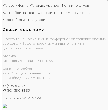
Флора и фауна
Флюиды, мрамор
Фоны и текстуры
Фотообои на шкаф
Фэнтези
Цветы и узоры
Чернила
Черно-белые
Шинуазри
Свяжитесь с нами
Посетите наш офис, и мы в комфортной обстановке обсудим
все детали Вашего проекта! Напишите нам, и мы
договоримся о встрече.
Москва,
Мосфильмовская, д. 41, оф. 66
Санкт-Петербург,
наб. Обводного канала, д. 92
БЦ «Обводный», оф. 102-1, 102-5
+7 (495) 532-23-39
+7 (921) 390-81-93
Написать в WHATSAPP