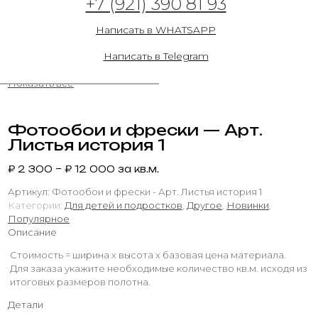
+7 (921) 390 81 93
26.05.2023
Написать в WHATSAPP
Написать в Telegram
Показать все
Фотообои и фрески — Арт.
Листья история 1
₽
2 300
–
₽
12 000
за кв.м.
Артикул:
Фотообои и фрески - Арт. Листья история 1
Категории:
Для детей и подростков
,
Другое
,
Новинки
,
Популярное
Описание
Стоимость = ширина х высота х базовая цена материала.
Для заказа укажите необходимые количество кв.м. исходя из
итоговых размеров полотна.
Детали