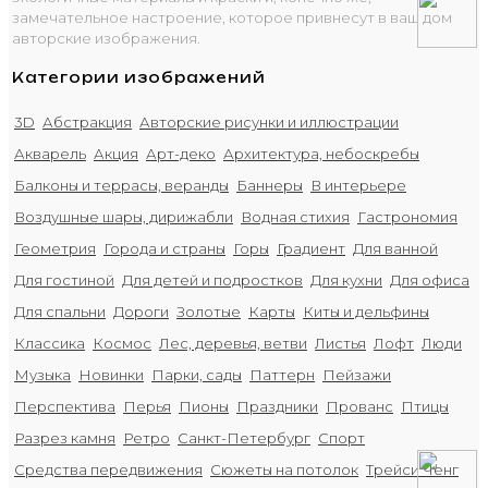
замечательное настроение, которое привнесут в ваш дом
авторские изображения.
Категории изображений
3D
Абстракция
Авторские рисунки и иллюстрации
Акварель
Акция
Арт-деко
Архитектура, небоскребы
Балконы и террасы, веранды
Баннеры
В интерьере
Воздушные шары, дирижабли
Водная стихия
Гастрономия
Геометрия
Города и страны
Горы
Градиент
Для ванной
Для гостиной
Для детей и подростков
Для кухни
Для офиса
Для спальни
Дороги
Золотые
Карты
Киты и дельфины
Классика
Космос
Лес, деревья, ветви
Листья
Лофт
Люди
Музыка
Новинки
Парки, сады
Паттерн
Пейзажи
Перспектива
Перья
Пионы
Праздники
Прованс
Птицы
Разрез камня
Ретро
Санкт-Петербург
Спорт
Средства передвижения
Сюжеты на потолок
Трейси Ченг