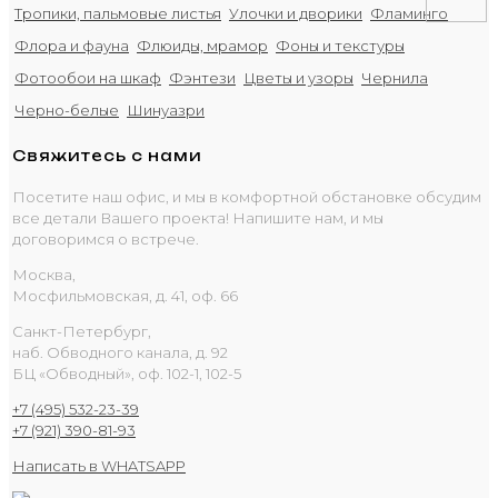
Тропики, пальмовые листья
Улочки и дворики
Фламинго
Флора и фауна
Флюиды, мрамор
Фоны и текстуры
Фотообои на шкаф
Фэнтези
Цветы и узоры
Чернила
Черно-белые
Шинуазри
Свяжитесь с нами
Посетите наш офис, и мы в комфортной обстановке обсудим
все детали Вашего проекта! Напишите нам, и мы
договоримся о встрече.
Москва,
Мосфильмовская, д. 41, оф. 66
Санкт-Петербург,
наб. Обводного канала, д. 92
БЦ «Обводный», оф. 102-1, 102-5
+7 (495) 532-23-39
+7 (921) 390-81-93
Написать в WHATSAPP