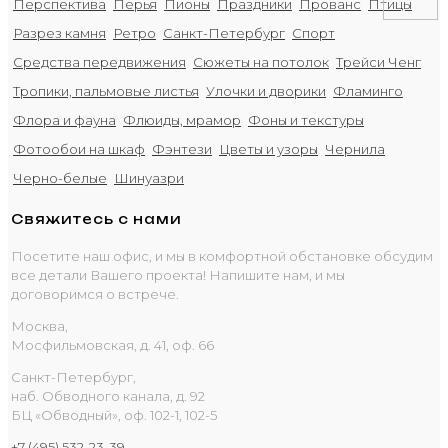
Перспектива
Перья
Пионы
Праздники
Прованс
Птицы
Разрез камня
Ретро
Санкт-Петербург
Спорт
Средства передвижения
Сюжеты на потолок
Трейси Ченг
Тропики, пальмовые листья
Улочки и дворики
Фламинго
Флора и фауна
Флюиды, мрамор
Фоны и текстуры
Фотообои на шкаф
Фэнтези
Цветы и узоры
Чернила
Черно-белые
Шинуазри
Свяжитесь с нами
Посетите наш офис, и мы в комфортной обстановке обсудим
все детали Вашего проекта! Напишите нам, и мы
договоримся о встрече.
Москва,
Мосфильмовская, д. 41, оф. 66
Санкт-Петербург,
наб. Обводного канала, д. 92
БЦ «Обводный», оф. 102-1, 102-5
+7 (495) 532-23-39