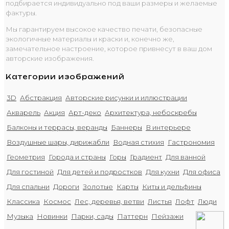
подбирается индивидуально под ваши размеры и желаемые
фактуры.
Мы гарантируем высокое качество печати, безопасные
экологичные материалы и краски и, конечно же,
замечательное настроение, которое привнесут в ваш дом
авторские изображения.
Категории изображений
3D
Абстракция
Авторские рисунки и иллюстрации
Акварель
Акция
Арт-деко
Архитектура, небоскребы
Балконы и террасы, веранды
Баннеры
В интерьере
Воздушные шары, дирижабли
Водная стихия
Гастрономия
Геометрия
Города и страны
Горы
Градиент
Для ванной
Для гостиной
Для детей и подростков
Для кухни
Для офиса
Для спальни
Дороги
Золотые
Карты
Киты и дельфины
Классика
Космос
Лес, деревья, ветви
Листья
Лофт
Люди
Музыка
Новинки
Парки, сады
Паттерн
Пейзажи