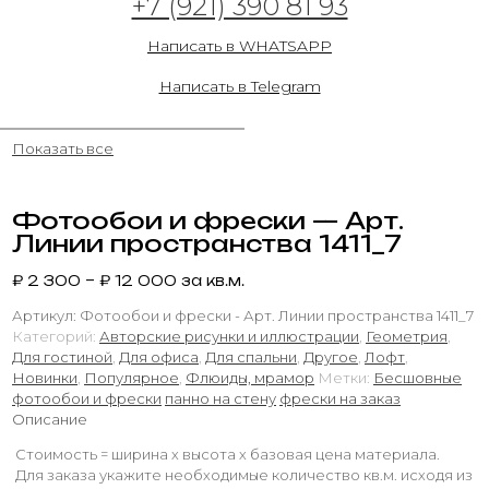
+7 (921) 390 81 93
пространства 1411_8
Написать в WHATSAPP
14.11.2024
Написать в Telegram
Показать все
Фотообои и фрески — Арт.
Линии пространства 1411_7
₽
2 300
–
₽
12 000
за кв.м.
Артикул:
Фотообои и фрески - Арт. Линии пространства 1411_7
Категорий:
Авторские рисунки и иллюстрации
,
Геометрия
,
Для гостиной
,
Для офиса
,
Для спальни
,
Другое
,
Лофт
,
Новинки
,
Популярное
,
Флюиды, мрамор
Метки:
Бесшовные
фотообои и фрески
панно на стену
фрески на заказ
Описание
Стоимость = ширина х высота х базовая цена материала.
Для заказа укажите необходимые количество кв.м. исходя из