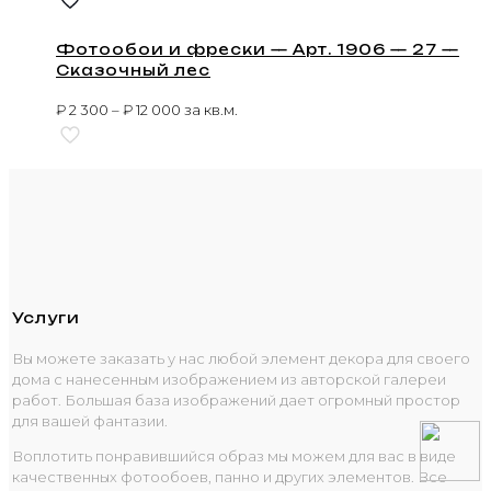
Фотообои и фрески — Арт. 1906 — 27 —
Сказочный лес
₽
2 300
–
₽
12 000
за кв.м.
Услуги
Вы можете заказать у нас любой элемент декора для своего
дома с нанесенным изображением из авторской галереи
работ. Большая база изображений дает огромный простор
для вашей фантазии.
Воплотить понравившийся образ мы можем для вас в виде
качественных фотообоев, панно и других элементов. Все