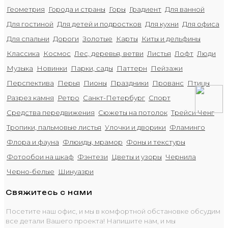
Геометрия
Города и страны
Горы
Градиент
Для ванной
Для гостиной
Для детей и подростков
Для кухни
Для офиса
Для спальни
Дороги
Золотые
Карты
Киты и дельфины
Классика
Космос
Лес, деревья, ветви
Листья
Лофт
Люди
Музыка
Новинки
Парки, сады
Паттерн
Пейзажи
Перспектива
Перья
Пионы
Праздники
Прованс
Птицы
Разрез камня
Ретро
Санкт-Петербург
Спорт
Средства передвижения
Сюжеты на потолок
Трейси Ченг
Тропики, пальмовые листья
Улочки и дворики
Фламинго
Флора и фауна
Флюиды, мрамор
Фоны и текстуры
Фотообои на шкаф
Фэнтези
Цветы и узоры
Чернила
Черно-белые
Шинуазри
Свяжитесь с нами
Посетите наш офис, и мы в комфортной обстановке обсудим
все детали Вашего проекта! Напишите нам, и мы