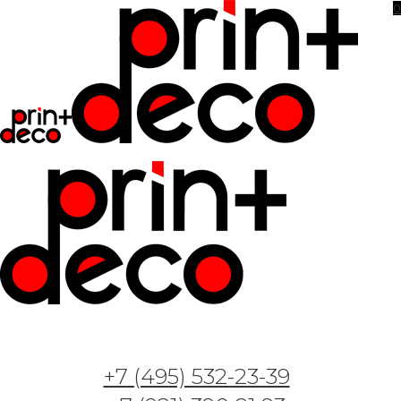
0
Фотообои и фрески — Арт. Карта мира с
+7 (495) 532-23-39
Юрским периодом 5