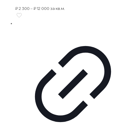
₽
2 300
–
₽
12 000
за кв.м.