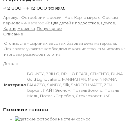
₽
2 300
–
₽
12 000
за кв.м.
Артикул:
Фотообои и фрески - Арт. Карта мира с Юрским
периодом 4
Категорий:
Для детей и подростков
,
Другое
,
Карты
,
Новинки
,
Популярное
Описание
Стоимость = ширина х высота х базовая цена материала.
Для заказа укажите необходимые количество кв.м. исходя из
итоговых размеров полотна.
Детали
BOUNTY, BRILLO, BRILLO PEARL, CEMENTO, DUNA,
Gold Light, Jakard, MANHATTAN, Mare, NIRVANA,
Материал
PALAZZO, SANDY, Silk, SMOOTH MATTE, ZEN,
Бархат, ЛАЙТ Эконом, Поталь Золото, Поталь
Медь, Поталь Серебро, Стеклохолст КМ1
Похожие товары