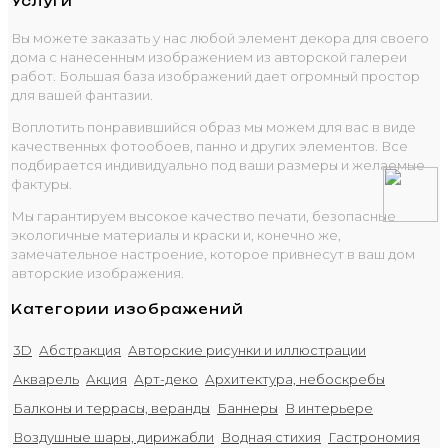
Услуги
Вы можете заказать у нас любой элемент декора для своего
дома с нанесенным изображением из авторской галереи
работ. Большая база изображений дает огромный простор
для вашей фантазии.
Воплотить понравившийся образ мы можем для вас в виде
качественных фотообоев, панно и других элементов. Все
подбирается индивидуально под ваши размеры и желаемые
фактуры.
Мы гарантируем высокое качество печати, безопасные
экологичные материалы и краски и, конечно же,
замечательное настроение, которое привнесут в ваш дом
авторские изображения.
Категории изображений
3D
Абстракция
Авторские рисунки и иллюстрации
Акварель
Акция
Арт-деко
Архитектура, небоскребы
Балконы и террасы, веранды
Баннеры
В интерьере
Воздушные шары, дирижабли
Водная стихия
Гастрономия