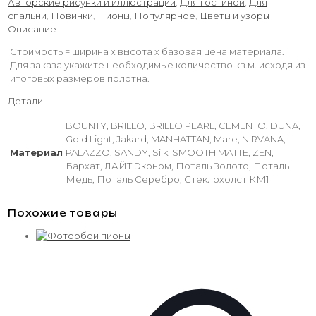
Авторские рисунки и иллюстрации
,
Для гостиной
,
Для
спальни
,
Новинки
,
Пионы
,
Популярное
,
Цветы и узоры
Описание
Стоимость = ширина х высота х базовая цена материала.
Для заказа укажите необходимые количество кв.м. исходя из
итоговых размеров полотна.
Детали
BOUNTY, BRILLO, BRILLO PEARL, CEMENTO, DUNA,
Gold Light, Jakard, MANHATTAN, Mare, NIRVANA,
Материал
PALAZZO, SANDY, Silk, SMOOTH MATTE, ZEN,
Бархат, ЛАЙТ Эконом, Поталь Золото, Поталь
Медь, Поталь Серебро, Стеклохолст КМ1
Похожие товары