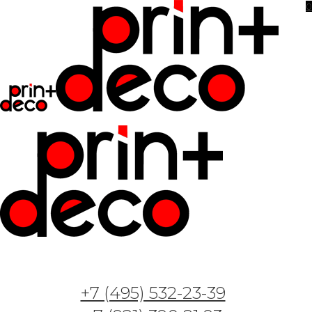
0
Фотообои и фрески — Арт. GT24072 —
+7 (495) 532-23-39
Пионы на мраморном коричневом фоне