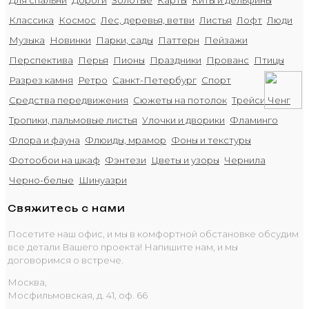
Для спальни
Дороги
Золотые
Карты
Киты и дельфины
Классика
Космос
Лес, деревья, ветви
Листья
Лофт
Люди
Музыка
Новинки
Парки, сады
Паттерн
Пейзажи
Перспектива
Перья
Пионы
Праздники
Прованс
Птицы
Разрез камня
Ретро
Санкт-Петербург
Спорт
Средства передвижения
Сюжеты на потолок
Трейси Ченг
Тропики, пальмовые листья
Улочки и дворики
Фламинго
Флора и фауна
Флюиды, мрамор
Фоны и текстуры
Фотообои на шкаф
Фэнтези
Цветы и узоры
Чернила
Черно-белые
Шинуазри
Свяжитесь с нами
Посетите наш офис, и мы в комфортной обстановке обсудим
все детали Вашего проекта! Напишите нам, и мы
договоримся о встрече.
Москва,
Мосфильмовская, д. 41, оф. 66