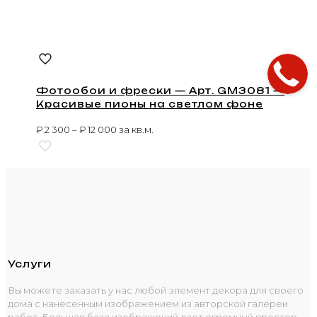
Фотообои и фрески — Арт. GM3081 —
Красивые пионы на светлом фоне
₽
2 300
–
₽
12 000
за кв.м.
Услуги
Вы можете заказать у нас любой элемент декора для своего
дома с нанесенным изображением из авторской галереи
работ. Большая база изображений дает огромный простор