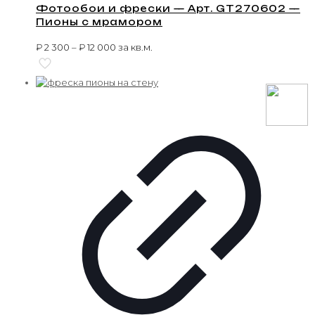
Фотообои и фрески — Арт. GT270602 —
Пионы с мрамором
₽
2 300
–
₽
12 000
за кв.м.