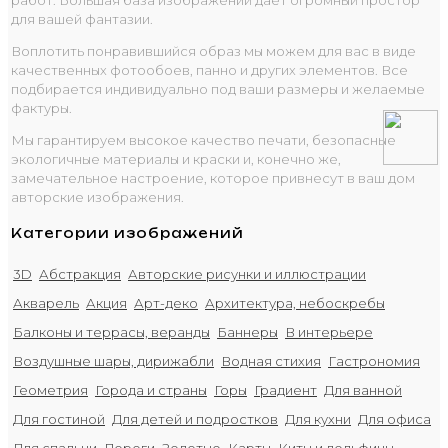
для вашей фантазии.
Воплотить понравившийся образ мы можем для вас в виде
качественных фотообоев, панно и других элементов. Все
подбирается индивидуально под ваши размеры и желаемые
фактуры.
Мы гарантируем высокое качество печати, безопасные
экологичные материалы и краски и, конечно же,
замечательное настроение, которое привнесут в ваш дом
авторские изображения.
Категории изображений
3D
Абстракция
Авторские рисунки и иллюстрации
Акварель
Акция
Арт-деко
Архитектура, небоскребы
Балконы и террасы, веранды
Баннеры
В интерьере
Воздушные шары, дирижабли
Водная стихия
Гастрономия
Геометрия
Города и страны
Горы
Градиент
Для ванной
Для гостиной
Для детей и подростков
Для кухни
Для офиса