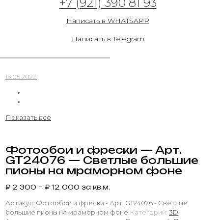
+7 (921) 390 81 93
15.05.2023
Написать в WHATSAPP
Написать в Telegram
Фотообои и фрески — Арт. GT17091 —
Крупные пионы на темном фоне
15.05.2023
Показать все
Фотообои и фрески — Арт.
GT24076 — Светлые большие
пионы на мраморном фоне
₽
2 300
–
₽
12 000
за кв.м.
Артикул:
Фотообои и фрески - Арт. GT24076 - Светлые
большие пионы на мраморном фоне
Категорий:
3D
,