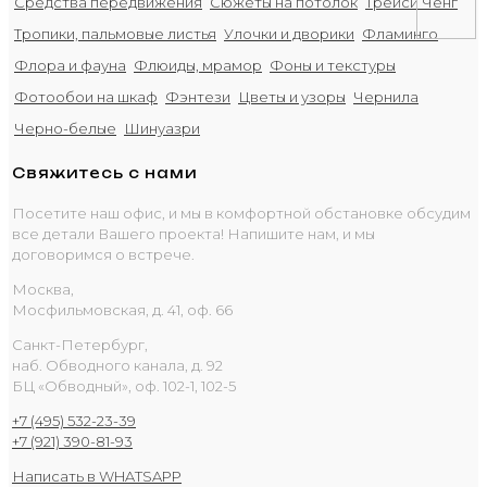
Средства передвижения
Сюжеты на потолок
Трейси Ченг
Тропики, пальмовые листья
Улочки и дворики
Фламинго
Флора и фауна
Флюиды, мрамор
Фоны и текстуры
Фотообои на шкаф
Фэнтези
Цветы и узоры
Чернила
Черно-белые
Шинуазри
Свяжитесь с нами
Посетите наш офис, и мы в комфортной обстановке обсудим
все детали Вашего проекта! Напишите нам, и мы
договоримся о встрече.
Москва,
Мосфильмовская, д. 41, оф. 66
Санкт-Петербург,
наб. Обводного канала, д. 92
БЦ «Обводный», оф. 102-1, 102-5
+7 (495) 532-23-39
+7 (921) 390-81-93
Написать в WHATSAPP