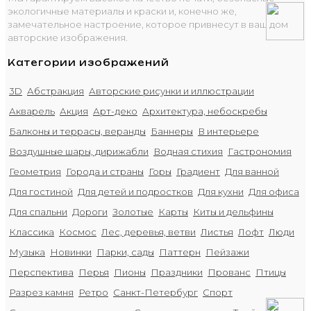
экологичные материалы и краски и, конечно же,
замечательное настроение, которое привнесут в ваш дом
авторские изображения.
Категории изображений
3D
Абстракция
Авторские рисунки и иллюстрации
Акварель
Акция
Арт-деко
Архитектура, небоскребы
Балконы и террасы, веранды
Баннеры
В интерьере
Воздушные шары, дирижабли
Водная стихия
Гастрономия
Геометрия
Города и страны
Горы
Градиент
Для ванной
Для гостиной
Для детей и подростков
Для кухни
Для офиса
Для спальни
Дороги
Золотые
Карты
Киты и дельфины
Классика
Космос
Лес, деревья, ветви
Листья
Лофт
Люди
Музыка
Новинки
Парки, сады
Паттерн
Пейзажи
Перспектива
Перья
Пионы
Праздники
Прованс
Птицы
Разрез камня
Ретро
Санкт-Петербург
Спорт