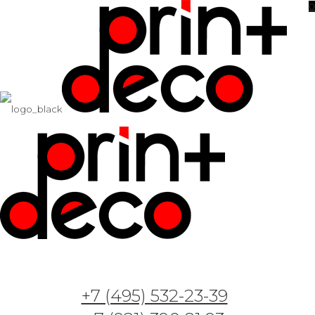
0
Фотообои и фрески — Арт. GT27067 —
Геометрия с тонкими нитями
31.05.2023
+7 (495) 532-23-39
Фотообои и фрески — Арт. GT020818 —