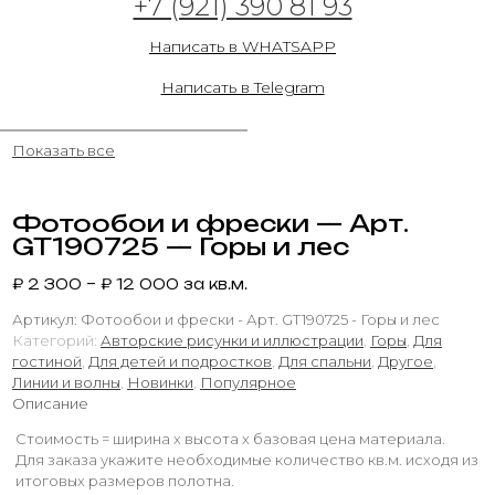
+7 (921) 390 81 93
Вуаль из белых линий
Написать в WHATSAPP
31.05.2023
Написать в Telegram
Показать все
Фотообои и фрески — Арт.
GT190725 — Горы и лес
₽
2 300
–
₽
12 000
за кв.м.
Артикул:
Фотообои и фрески - Арт. GT190725 - Горы и лес
Категорий:
Авторские рисунки и иллюстрации
,
Горы
,
Для
гостиной
,
Для детей и подростков
,
Для спальни
,
Другое
,
Линии и волны
,
Новинки
,
Популярное
Описание
Стоимость = ширина х высота х базовая цена материала.
Для заказа укажите необходимые количество кв.м. исходя из
итоговых размеров полотна.