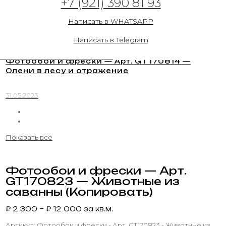
+7 (921) 390 81 93
Животные из саванны
Написать в WHATSAPP
31.05.2023
Написать в Telegram
Фотообои и фрески — Арт. GT170814 —
Олени в лесу и отражение
31.05.2023
Показать все
Фотообои и фрески — Арт.
GT170823 — Животные из
саванны (Копировать)
₽
2 300
–
₽
12 000
за кв.м.
Артикул:
Фотообои и фрески - Арт. GT170823 - Животные из