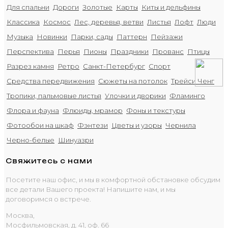
Для спальни
Дороги
Золотые
Карты
Киты и дельфины
Классика
Космос
Лес, деревья, ветви
Листья
Лофт
Люди
Музыка
Новинки
Парки, сады
Паттерн
Пейзажи
Перспектива
Перья
Пионы
Праздники
Прованс
Птицы
Разрез камня
Ретро
Санкт-Петербург
Спорт
Средства передвижения
Сюжеты на потолок
Трейси Ченг
Тропики, пальмовые листья
Улочки и дворики
Фламинго
Флора и фауна
Флюиды, мрамор
Фоны и текстуры
Фотообои на шкаф
Фэнтези
Цветы и узоры
Чернила
Черно-белые
Шинуазри
Свяжитесь с нами
Посетите наш офис, и мы в комфортной обстановке обсудим
все детали Вашего проекта! Напишите нам, и мы
договоримся о встрече.
Москва,
Мосфильмовская, д. 41, оф. 66