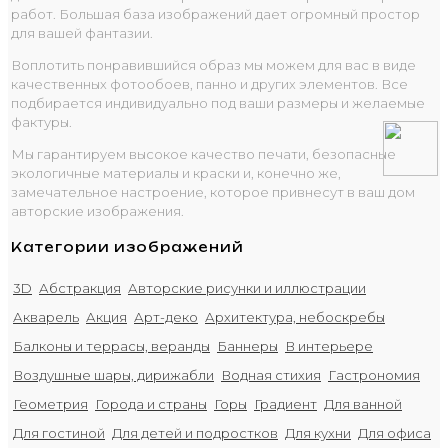
работ. Большая база изображений дает огромный простор
для вашей фантазии.
Воплотить понравившийся образ мы можем для вас в виде
качественных фотообоев, панно и других элементов. Все
подбирается индивидуально под ваши размеры и желаемые
фактуры.
Мы гарантируем высокое качество печати, безопасные
экологичные материалы и краски и, конечно же,
замечательное настроение, которое привнесут в ваш дом
авторские изображения.
Категории изображений
3D
Абстракция
Авторские рисунки и иллюстрации
Акварель
Акция
Арт-деко
Архитектура, небоскребы
Балконы и террасы, веранды
Баннеры
В интерьере
Воздушные шары, дирижабли
Водная стихия
Гастрономия
Геометрия
Города и страны
Горы
Градиент
Для ванной
Для гостиной
Для детей и подростков
Для кухни
Для офиса