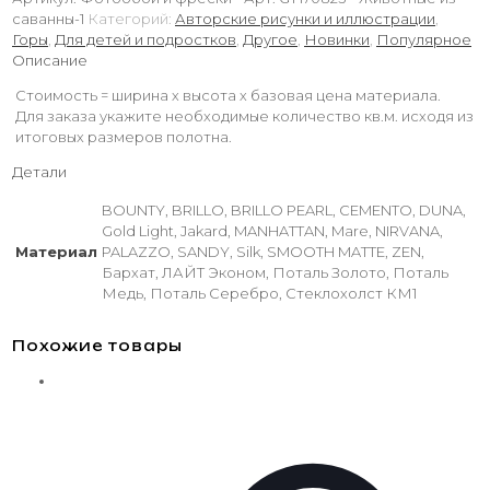
саванны-1
Категорий:
Авторские рисунки и иллюстрации
,
Горы
,
Для детей и подростков
,
Другое
,
Новинки
,
Популярное
Описание
Стоимость = ширина х высота х базовая цена материала.
Для заказа укажите необходимые количество кв.м. исходя из
итоговых размеров полотна.
Детали
BOUNTY, BRILLO, BRILLO PEARL, CEMENTO, DUNA,
Gold Light, Jakard, MANHATTAN, Mare, NIRVANA,
Материал
PALAZZO, SANDY, Silk, SMOOTH MATTE, ZEN,
Бархат, ЛАЙТ Эконом, Поталь Золото, Поталь
Медь, Поталь Серебро, Стеклохолст КМ1
Похожие товары