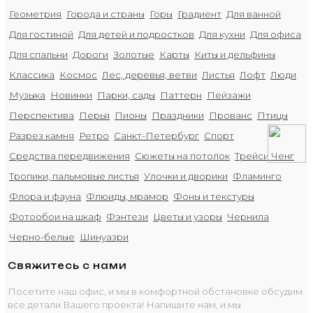
Геометрия
Города и страны
Горы
Градиент
Для ванной
Для гостиной
Для детей и подростков
Для кухни
Для офиса
Для спальни
Дороги
Золотые
Карты
Киты и дельфины
Классика
Космос
Лес, деревья, ветви
Листья
Лофт
Люди
Музыка
Новинки
Парки, сады
Паттерн
Пейзажи
Перспектива
Перья
Пионы
Праздники
Прованс
Птицы
Разрез камня
Ретро
Санкт-Петербург
Спорт
Средства передвижения
Сюжеты на потолок
Трейси Ченг
Тропики, пальмовые листья
Улочки и дворики
Фламинго
Флора и фауна
Флюиды, мрамор
Фоны и текстуры
Фотообои на шкаф
Фэнтези
Цветы и узоры
Чернила
Черно-белые
Шинуазри
Свяжитесь с нами
Посетите наш офис, и мы в комфортной обстановке обсудим
все детали Вашего проекта! Напишите нам, и мы