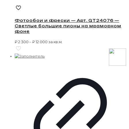
Фотообои и фрески — Арт. GT24076 —
Светлые большие пионы на мраморном
фоне
₽
2 300
–
₽
12 000
за кв.м.