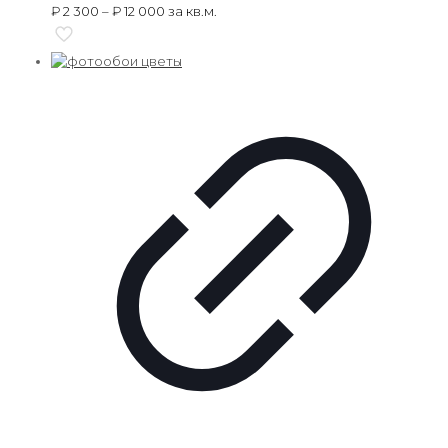
₽
2 300
–
₽
12 000
за кв.м.