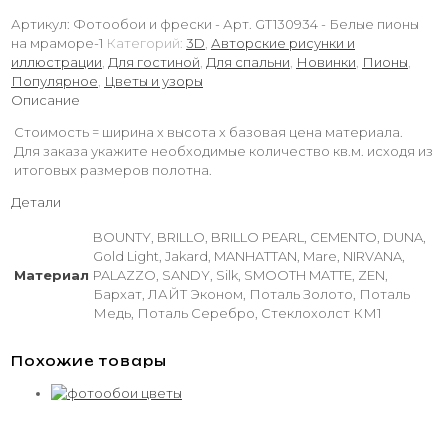
Артикул:
Фотообои и фрески - Арт. GT130934 - Белые пионы
на мраморе-1
Категорий:
3D
,
Авторские рисунки и
иллюстрации
,
Для гостиной
,
Для спальни
,
Новинки
,
Пионы
,
Популярное
,
Цветы и узоры
Описание
Стоимость = ширина х высота х базовая цена материала.
Для заказа укажите необходимые количество кв.м. исходя из
итоговых размеров полотна.
Детали
BOUNTY, BRILLO, BRILLO PEARL, CEMENTO, DUNA,
Gold Light, Jakard, MANHATTAN, Mare, NIRVANA,
Материал
PALAZZO, SANDY, Silk, SMOOTH MATTE, ZEN,
Бархат, ЛАЙТ Эконом, Поталь Золото, Поталь
Медь, Поталь Серебро, Стеклохолст КМ1
Похожие товары