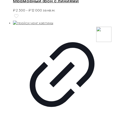
Мраморный фон с линиями
₽
2 300
–
₽
12 000
за кв.м.