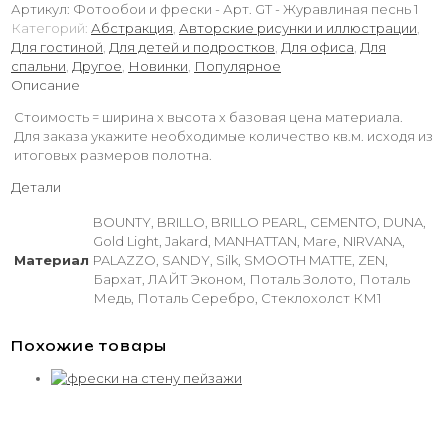
Артикул:
Фотообои и фрески - Арт. GT - Журавлиная песнь 1
Категорий:
Абстракция
,
Авторские рисунки и иллюстрации
,
Для гостиной
,
Для детей и подростков
,
Для офиса
,
Для
спальни
,
Другое
,
Новинки
,
Популярное
Описание
Стоимость = ширина х высота х базовая цена материала.
Для заказа укажите необходимые количество кв.м. исходя из
итоговых размеров полотна.
Детали
BOUNTY, BRILLO, BRILLO PEARL, CEMENTO, DUNA,
Gold Light, Jakard, MANHATTAN, Mare, NIRVANA,
Материал
PALAZZO, SANDY, Silk, SMOOTH MATTE, ZEN,
Бархат, ЛАЙТ Эконом, Поталь Золото, Поталь
Медь, Поталь Серебро, Стеклохолст КМ1
Похожие товары