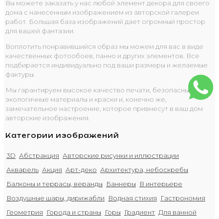
Вы можете заказать у нас любой элемент декора для своего
дома с нанесенным изображением из авторской галереи
работ. Большая база изображений дает огромный простор
для вашей фантазии.
Воплотить понравившийся образ мы можем для вас в виде
качественных фотообоев, панно и других элементов. Все
подбирается индивидуально под ваши размеры и желаемые
фактуры.
Мы гарантируем высокое качество печати, безопасные
экологичные материалы и краски и, конечно же,
замечательное настроение, которое привнесут в ваш дом
авторские изображения.
Категории изображений
3D
Абстракция
Авторские рисунки и иллюстрации
Акварель
Акция
Арт-деко
Архитектура, небоскребы
Балконы и террасы, веранды
Баннеры
В интерьере
Воздушные шары, дирижабли
Водная стихия
Гастрономия
Геометрия
Города и страны
Горы
Градиент
Для ванной