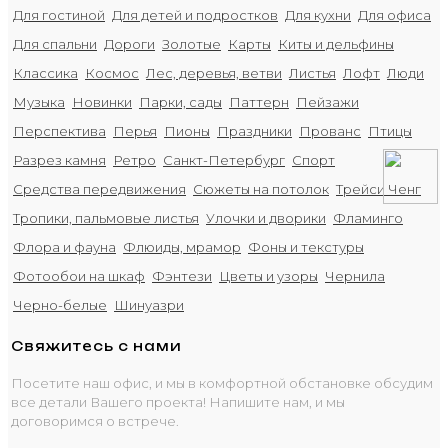
Для гостиной
Для детей и подростков
Для кухни
Для офиса
Для спальни
Дороги
Золотые
Карты
Киты и дельфины
Классика
Космос
Лес, деревья, ветви
Листья
Лофт
Люди
Музыка
Новинки
Парки, сады
Паттерн
Пейзажи
Перспектива
Перья
Пионы
Праздники
Прованс
Птицы
Разрез камня
Ретро
Санкт-Петербург
Спорт
Средства передвижения
Сюжеты на потолок
Трейси Ченг
Тропики, пальмовые листья
Улочки и дворики
Фламинго
Флора и фауна
Флюиды, мрамор
Фоны и текстуры
Фотообои на шкаф
Фэнтези
Цветы и узоры
Чернила
Черно-белые
Шинуазри
Свяжитесь с нами
Посетите наш офис, и мы в комфортной обстановке обсудим
все детали Вашего проекта! Напишите нам, и мы
договоримся о встрече.