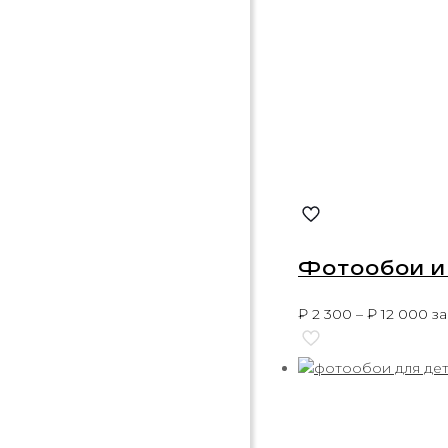
Фотообои и 
₽
2 300
–
₽
12 000
за