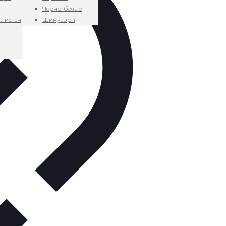
Черно-белые
 листья
Шинуазри