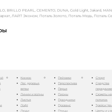
LO, BRILLO PEARL, CEMENTO, DUNA, Gold Light, Jakard, MA
архат, ЛАЙТ Эконом, Поталь Золото, Поталь Медь, Поталь С
ры
ой
Космос
Пейзажи
Спорт
и
Лес, деревья,
Перспектива
Средства
в
ветви
Перья
передвиж
Линии и волны
Пионы
Сюжеты на
Листья
Праздники
потолок
ни
Лофт
Прованс
Трейси Че
Люди
Птицы
Цветы и у