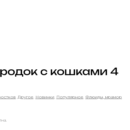
ородок с кошками 4
ростков
,
Другое
,
Новинки
,
Популярное
,
Флюиды, мрамор
тна.