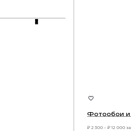
0
Фотообои и 
₽
2 300
–
₽
12 000
за