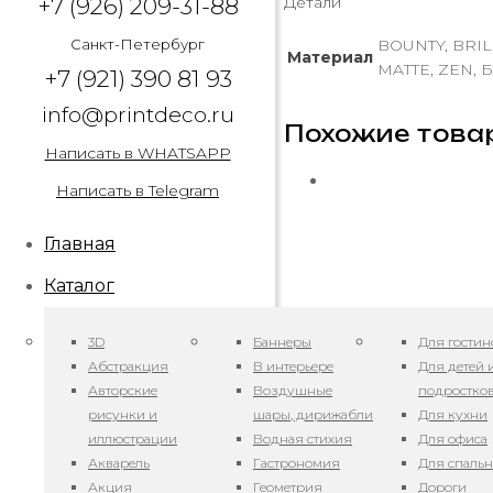
+7 (926) 209-31-88
Детали
Санкт-Петербург
BOUNTY, BRIL
Материал
MATTE, ZEN, Б
+7 (921) 390 81 93
info@printdeco.ru
Похожие това
Написать в WHATSAPP
Написать в Telegram
Главная
Каталог
3D
Баннеры
Для гостин
Абстракция
В интерьере
Для детей 
Авторские
Воздушные
подростко
рисунки и
шары, дирижабли
Для кухни
иллюстрации
Водная стихия
Для офиса
Акварель
Гастрономия
Для спаль
Акция
Геометрия
Дороги