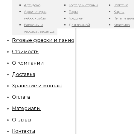
Арт-деко
Города и страны
Золотые
Архитектура,
Горы
Карты
небоскребы
Градиент
Киты и де
Балконы и
Для ванной
Классика
террасы, веранды
Готовые фрески и панно
Стоимость
О Компании
Доставка
Хранение и монтаж
Оплата
Материалы
Отзывы
Контакты