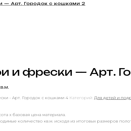
 — Арт. Городок с кошками 2
и и фрески — Арт. Г
в.м.
ки - Арт. Городок с кошками 4
Категорий:
Для детей и под
ота х базовая цена материала.
одимые количество кв.м. исходя из итоговых размеров поло