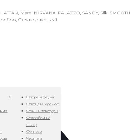
NHATTAN, Mare, NIRVANA, PALAZZO, SANDY, Silk, SMOOTH
еребро, Стеклохолст КМ1
Флора и фауна
Флюиды, мрамор
ения
Фоны и текстуры
Фотообои на
шкаф
нг
Фэнтези
зоры
Чернила