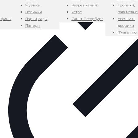
Музыка
Разрез камня
Тропики,
Новинки
Ретро
пальмовые
льфины
Парки, сады
Санкт-Петербург
Улочки и
Паттерн
дворики
Фламинго