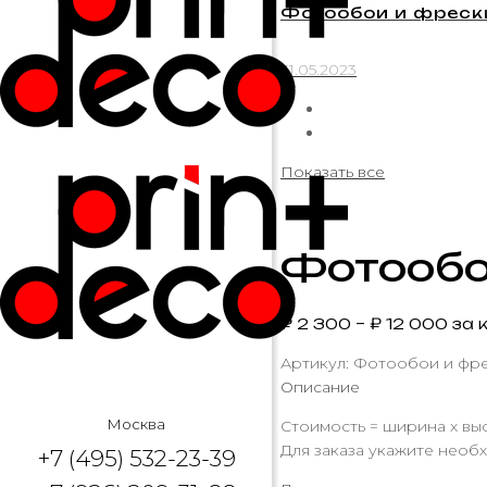
Фотообои и фрески
31.05.2023
Показать все
Фотообо
₽
2 300
–
₽
12 000
за к
Артикул:
Фотообои и фрес
Описание
Москва
Стоимость = ширина х выс
Для заказа укажите необх
+7 (495) 532-23-39