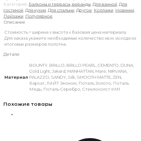
Категорий:
Балконы и террасы, веранды
,
Для ванной
,
Для
гостиной
,
Для кухни
,
Для спальни
,
Другое
,
Коллажи
,
Новинки
,
Пейзажи
,
Популярное
Описание
Стоимость = ширина х высота х базовая цена материала.
Для заказа укажите необходимые количество кв.м. исходя из
итоговых размеров полотна.
Детали
BOUNTY, BRILLO, BRILLO PEARL, CEMENTO, DUNA,
Gold Light, Jakard, MANHATTAN, Mare, NIRVANA,
Материал
PALAZZO, SANDY, Silk, SMOOTH MATTE, ZEN,
Бархат, ЛАЙТ Эконом, Поталь Золото, Поталь
Медь, Поталь Серебро, Стеклохолст КМ1
Похожие товары