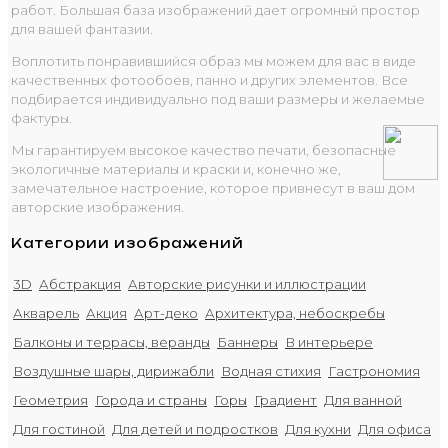
работ. Большая база изображений дает огромный простор
для вашей фантазии.
Воплотить понравившийся образ мы можем для вас в виде
качественных фотообоев, панно и других элементов. Все
подбирается индивидуально под ваши размеры и желаемые
фактуры.
Мы гарантируем высокое качество печати, безопасные
экологичные материалы и краски и, конечно же,
замечательное настроение, которое привнесут в ваш дом
авторские изображения.
Категории изображений
3D
Абстракция
Авторские рисунки и иллюстрации
Акварель
Акция
Арт-деко
Архитектура, небоскребы
Балконы и террасы, веранды
Баннеры
В интерьере
Воздушные шары, дирижабли
Водная стихия
Гастрономия
Геометрия
Города и страны
Горы
Градиент
Для ванной
Для гостиной
Для детей и подростков
Для кухни
Для офиса