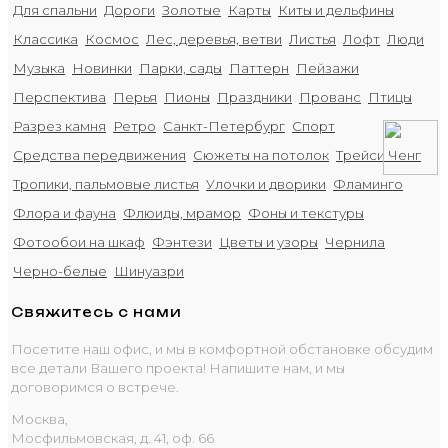
Для спальни
Дороги
Золотые
Карты
Киты и дельфины
Классика
Космос
Лес, деревья, ветви
Листья
Лофт
Люди
Музыка
Новинки
Парки, сады
Паттерн
Пейзажи
Перспектива
Перья
Пионы
Праздники
Прованс
Птицы
Разрез камня
Ретро
Санкт-Петербург
Спорт
Средства передвижения
Сюжеты на потолок
Трейси Ченг
Тропики, пальмовые листья
Улочки и дворики
Фламинго
Флора и фауна
Флюиды, мрамор
Фоны и текстуры
Фотообои на шкаф
Фэнтези
Цветы и узоры
Чернила
Черно-белые
Шинуазри
Свяжитесь с нами
Посетите наш офис, и мы в комфортной обстановке обсудим
все детали Вашего проекта! Напишите нам, и мы
договоримся о встрече.
Москва,
Мосфильмовская, д. 41, оф. 66