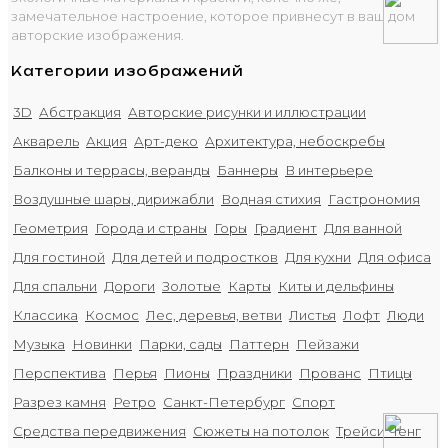
замечательное настроение, которое привнесут в ваш дом
авторские изображения.
Категории изображений
3D
Абстракция
Авторские рисунки и иллюстрации
Акварель
Акция
Арт-деко
Архитектура, небоскребы
Балконы и террасы, веранды
Баннеры
В интерьере
Воздушные шары, дирижабли
Водная стихия
Гастрономия
Геометрия
Города и страны
Горы
Градиент
Для ванной
Для гостиной
Для детей и подростков
Для кухни
Для офиса
Для спальни
Дороги
Золотые
Карты
Киты и дельфины
Классика
Космос
Лес, деревья, ветви
Листья
Лофт
Люди
Музыка
Новинки
Парки, сады
Паттерн
Пейзажи
Перспектива
Перья
Пионы
Праздники
Прованс
Птицы
Разрез камня
Ретро
Санкт-Петербург
Спорт
Средства передвижения
Сюжеты на потолок
Трейси Ченг