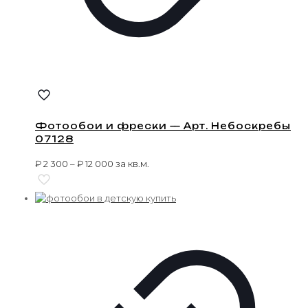
Фотообои и фрески — Арт. Небоскребы
07128
₽
2 300
–
₽
12 000
за кв.м.