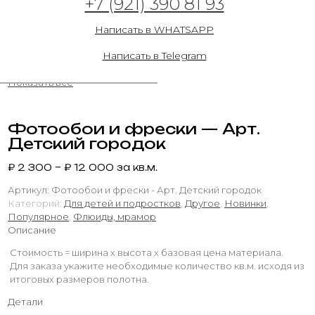
+7 (921) 390 81 93
31.05.2023
Написать в WHATSAPP
Написать в Telegram
Показать все
Фотообои и фрески — Арт.
Детский городок
₽
2 300
–
₽
12 000
за кв.м.
Артикул:
Фотообои и фрески - Арт. Детский городок
Категорий:
Для детей и подростков
,
Другое
,
Новинки
,
Популярное
,
Флюиды, мрамор
Описание
Стоимость = ширина х высота х базовая цена материала.
Для заказа укажите необходимые количество кв.м. исходя из
итоговых размеров полотна.
Детали