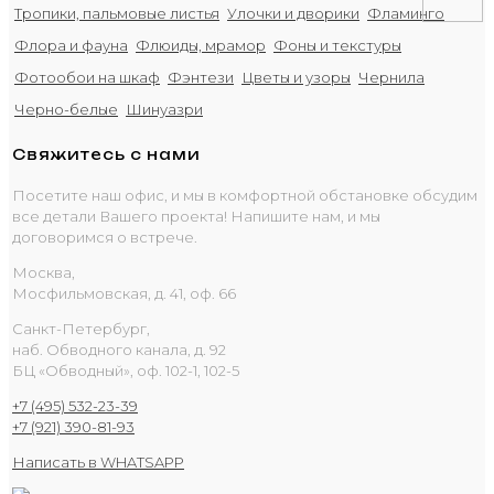
Тропики, пальмовые листья
Улочки и дворики
Фламинго
Флора и фауна
Флюиды, мрамор
Фоны и текстуры
Фотообои на шкаф
Фэнтези
Цветы и узоры
Чернила
Черно-белые
Шинуазри
Свяжитесь с нами
Посетите наш офис, и мы в комфортной обстановке обсудим
все детали Вашего проекта! Напишите нам, и мы
договоримся о встрече.
Москва,
Мосфильмовская, д. 41, оф. 66
Санкт-Петербург,
наб. Обводного канала, д. 92
БЦ «Обводный», оф. 102-1, 102-5
+7 (495) 532-23-39
+7 (921) 390-81-93
Написать в WHATSAPP