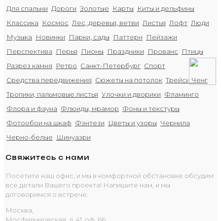
Для спальни
Дороги
Золотые
Карты
Киты и дельфины
Классика
Космос
Лес, деревья, ветви
Листья
Лофт
Люди
Музыка
Новинки
Парки, сады
Паттерн
Пейзажи
Перспектива
Перья
Пионы
Праздники
Прованс
Птицы
Разрез камня
Ретро
Санкт-Петербург
Спорт
Средства передвижения
Сюжеты на потолок
Трейси Ченг
Тропики, пальмовые листья
Улочки и дворики
Фламинго
Флора и фауна
Флюиды, мрамор
Фоны и текстуры
Фотообои на шкаф
Фэнтези
Цветы и узоры
Чернила
Черно-белые
Шинуазри
Свяжитесь с нами
Посетите наш офис, и мы в комфортной обстановке обсудим
все детали Вашего проекта! Напишите нам, и мы
договоримся о встрече.
Москва,
Мосфильмовская, д. 41, оф. 66