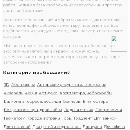
работ. Большая база изображений дает огромный простор
для вашей фантазии.
Воплотить понравившийся образ мы можем для вас в виде
качественных фотообоев, панно и других элементов. Все
подбирается индивидуально под ваши размеры и желаемые
фактуры.
Мы гарантируем высокое качество печати, безопасные
экологичные материалы и краски и, конечно же,
замечательное настроение, которое привнесут в ваш дом
авторские изображения.
Категории изображений
3D
Абстракция
Авторские рисунки и иллюстрации
Акварель
Акция
Арт-деко
Архитектура, небоскребы
Балконы и террасы, веранды
Баннеры
В интерьере
Воздушные шары, дирижабли
Водная стихия
Гастрономия
Геометрия
Города и страны
Горы
Градиент
Для ванной
Для гостиной
Для детей и подростков
Для кухни
Для офиса